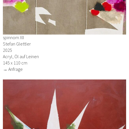
spinnom XII
Stefan Glettler
2025
Acryl, Öl auf Leinen
145 x 110 cm
→ Anfrage