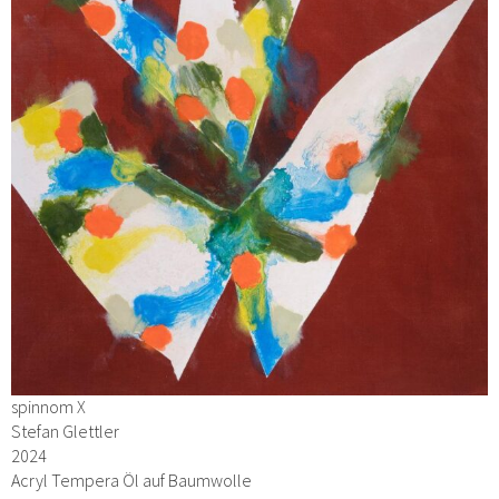
spinnom X
Stefan Glettler
2024
Acryl Tempera Öl auf Baumwolle