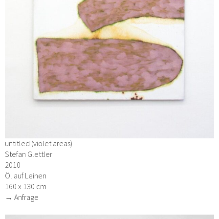
untitled (violet areas)
Stefan Glettler
2010
Öl auf Leinen
160 x 130 cm
→ Anfrage