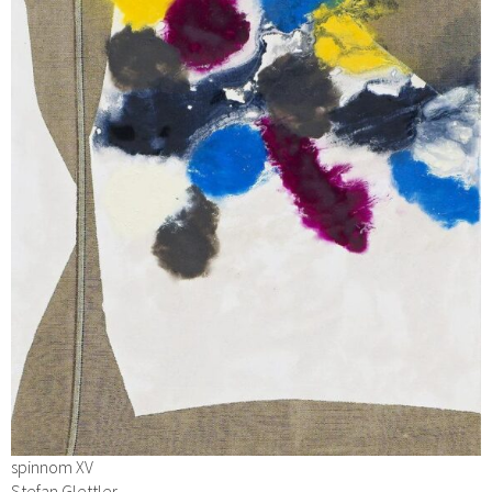
spinnom XV
Stefan Glettler