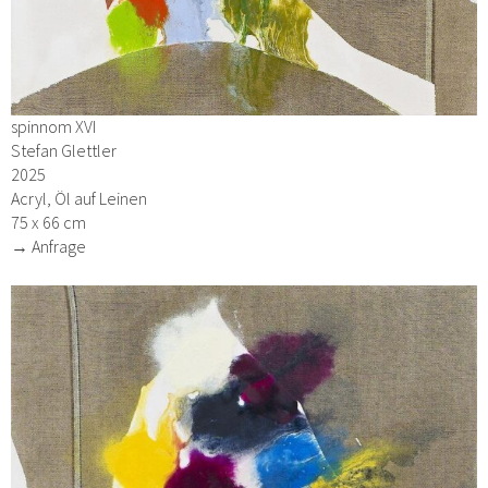
spinnom XVI
Stefan Glettler
2025
Acryl, Öl auf Leinen
75 x 66 cm
→ Anfrage