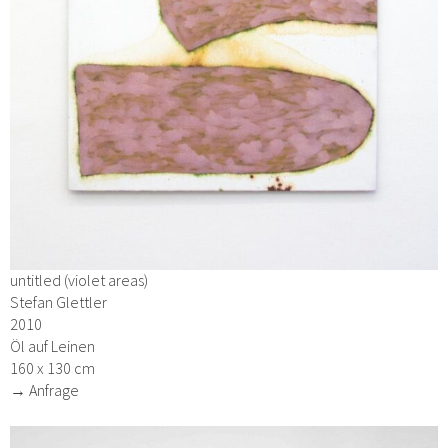
untitled (violet areas)
Stefan Glettler
2010
Öl auf Leinen
160 x 130 cm
→ Anfrage