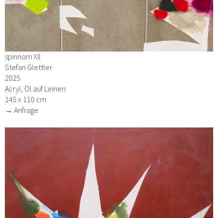
spinnom XII
Stefan Glettler
2025
Acryl, Öl auf Leinen
145 x 110 cm
→ Anfrage