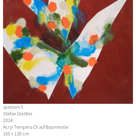
spinnom X
Stefan Glettler
2024
Acryl Tempera Öl auf Baumwolle
160 x 130 cm