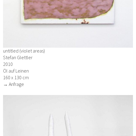
untitled (violet areas)
Stefan Glettler
2010
Öl auf Leinen
160 x 130 cm
→ Anfrage