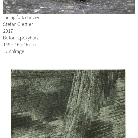
tuning fork dancer
Stefan Glettler
2017
Beton, Epoxyharz
149 x 46 x 46 cm
→ Anfrage