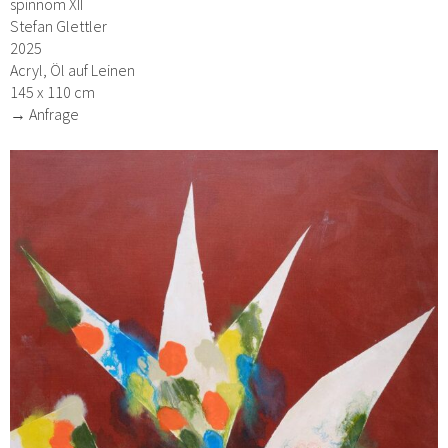
spinnom XII
Stefan Glettler
2025
Acryl, Öl auf Leinen
145 x 110 cm
→ Anfrage