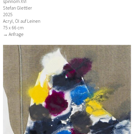
spinnom XVI
Stefan Glettler
2025
Acryl, Öl auf Leinen
75 x 66 cm
→ Anfrage