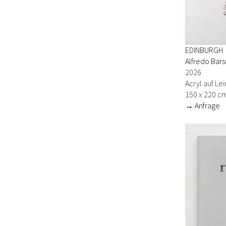
EDINBURGH
Alfredo Bars
2026
Acryl auf L
150 x 220 c
→ Anfrage