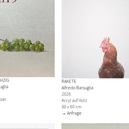
HZIG
RAKETE
uglia
Alfredo Barsuglia
2026
ssel
Acryl auf Holz
80 x 60 cm
→ Anfrage