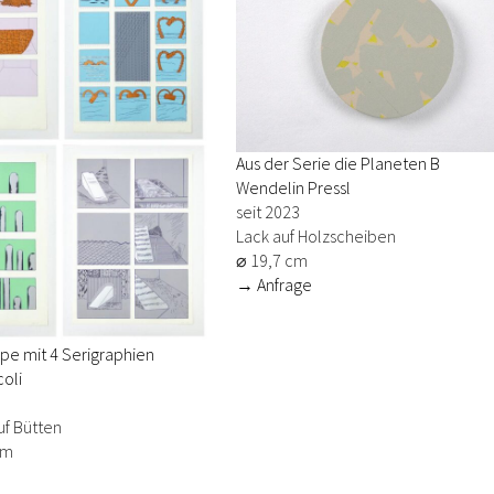
Aus der Serie die Planeten B
Wendelin Pressl
seit 2023
Lack auf Holzscheiben
⌀ 19,7 cm
→ Anfrage
pe mit 4 Serigraphien
oli
uf Bütten
cm