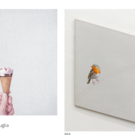
uglia
MIA