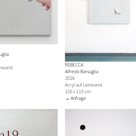
uglia
REBECCA
einwand
Alfredo Barsuglia
2026
Acryl auf Leinwand
150 x 110 cm
→ Anfrage