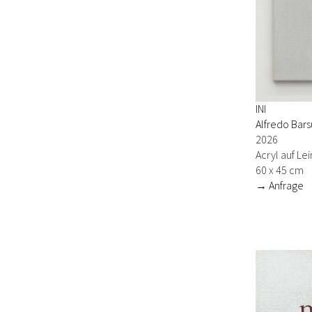
INI
Alfredo Bars
2026
Acryl auf L
60 x 45 cm
→ Anfrage