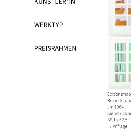
KÜNSTLER*IN
WERKTYP
PREISRAHMEN
Editionsmap
Bruno Gironc
um 1964
Siebdruck a
88,1 x 62,5 
→ Anfrage