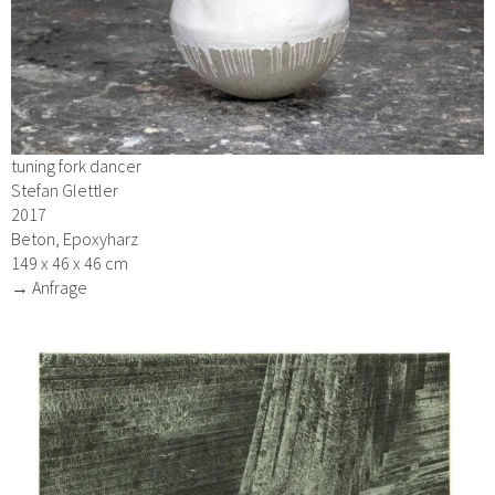
tuning fork dancer
Stefan Glettler
2017
Beton, Epoxyharz
149 x 46 x 46 cm
→ Anfrage