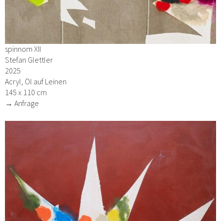
spinnom XII
Stefan Glettler
2025
Acryl, Öl auf Leinen
145 x 110 cm
→ Anfrage