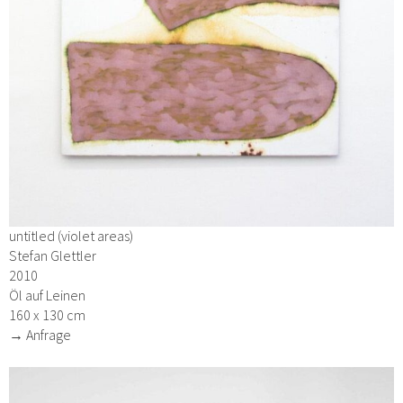
untitled (violet areas)
Stefan Glettler
2010
Öl auf Leinen
160 x 130 cm
→ Anfrage