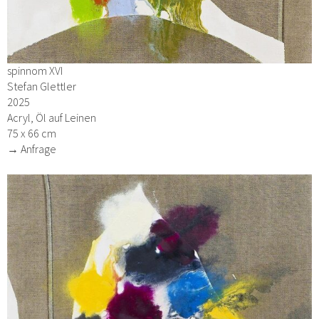
spinnom XVI
Stefan Glettler
2025
Acryl, Öl auf Leinen
75 x 66 cm
→ Anfrage