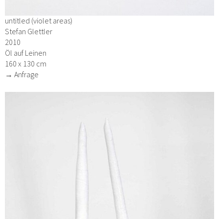
untitled (violet areas)
Stefan Glettler
2010
Öl auf Leinen
160 x 130 cm
→ Anfrage