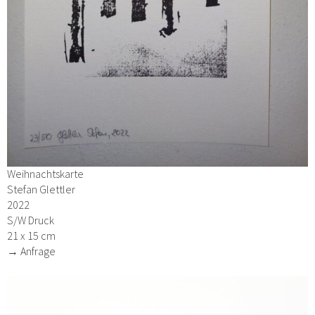
Weihnachtskarte
Stefan Glettler
2022
S/W Druck
21 x 15 cm
→ Anfrage