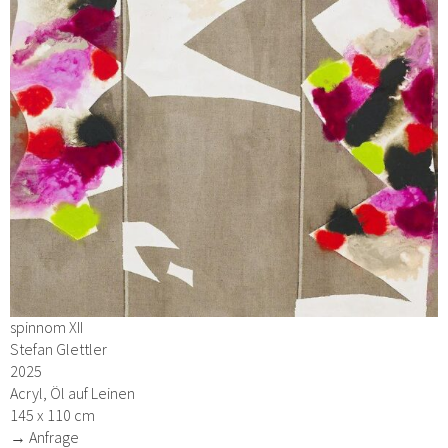
spinnom XII
Stefan Glettler
2025
Acryl, Öl auf Leinen
145 x 110 cm
→ Anfrage