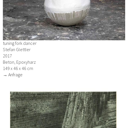
tuning fork dancer
Stefan Glettler
2017
Beton, Epoxyharz
149 x 46 x 46 cm
→ Anfrage