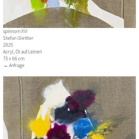
spinnom XVI
Stefan Glettler
2025
Acryl, Öl auf Leinen
75 x 66 cm
→ Anfrage