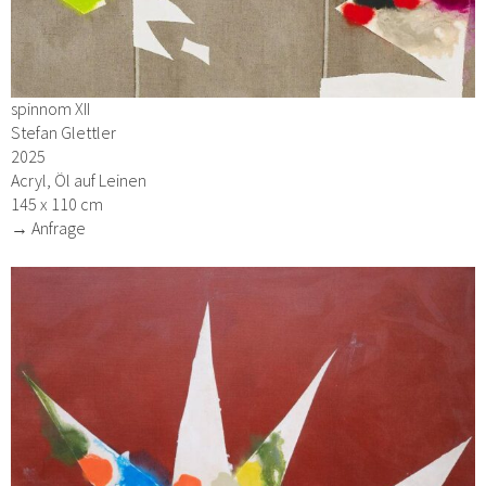
spinnom XII
Stefan Glettler
2025
Acryl, Öl auf Leinen
145 x 110 cm
→ Anfrage