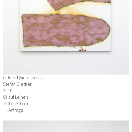
untitled (violet areas)
Stefan Glettler
2010
Öl auf Leinen
160 x 130 cm
→ Anfrage