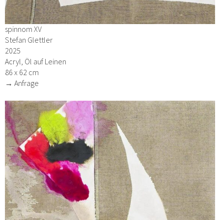
spinnom XV
Stefan Glettler
2025
Acryl, Öl auf Leinen
86 x 62 cm
→ Anfrage