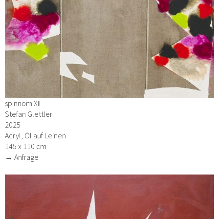
spinnom XII
Stefan Glettler
2025
Acryl, Öl auf Leinen
145 x 110 cm
→ Anfrage