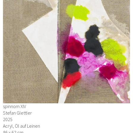
spinnom XIV
Stefan Glettler
2025
Acryl, Öl auf Leinen
86 x 62 cm