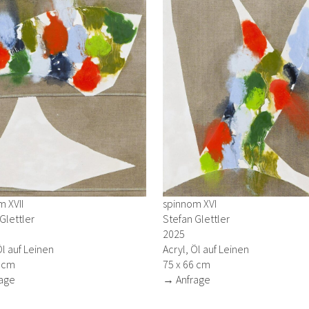
 XVII
spinnom XVI
Glettler
Stefan Glettler
2025
Öl auf Leinen
Acryl, Öl auf Leinen
6 cm
75 x 66 cm
age
→ Anfrage