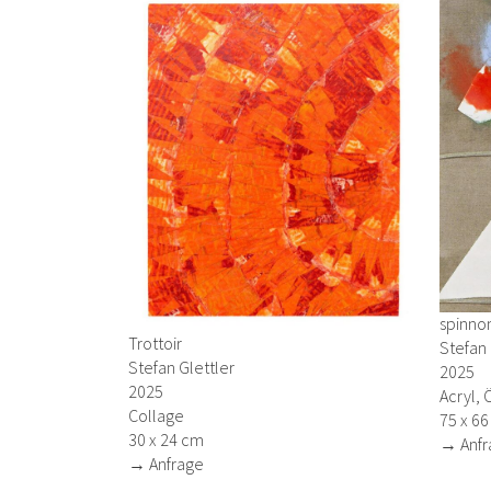
spinnom
Trottoir
Stefan 
Stefan Glettler
2025
2025
Acryl, 
Collage
75 x 6
30 x 24 cm
→ Anfr
→ Anfrage