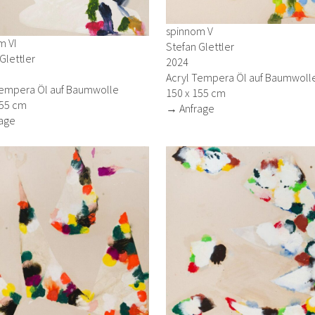
spinnom V
m VI
Stefan Glettler
Glettler
2024
Acryl Tempera Öl auf Baumwoll
Tempera Öl auf Baumwolle
150 x 155 cm
155 cm
→ Anfrage
age