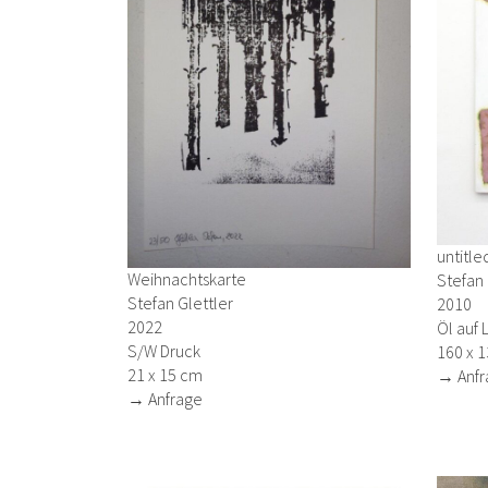
untitle
Weihnachtskarte
Stefan 
Stefan Glettler
2010
2022
Öl auf 
S/W Druck
160 x 
21 x 15 cm
→ Anfr
→ Anfrage