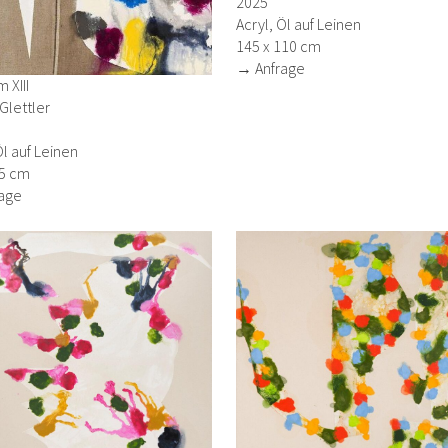
2025
Acryl, Öl auf Leinen
145 x 110 cm
→ Anfrage
 XIII
Glettler
Öl auf Leinen
75 cm
age