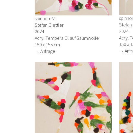
spinno
spinnom VII
Stefan 
Stefan Glettler
2024
2024
Acryl 
Acryl Tempera Öl auf Baumwolle
150 x 
150 x 155 cm
→ Anfr
→ Anfrage