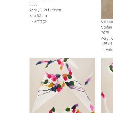
2025
Acryl, Öl auf Leinen
86 x 62 cm
→ Anfrage
spinnom
Stefan 
2025
Acryl, 
135 x 
→ Anfr