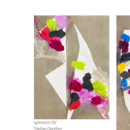
spinnom XIV
Stefan Glettler