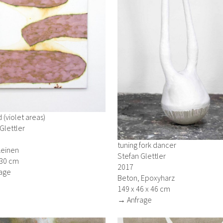
d (violet areas)
Glettler
tuning fork dancer
Leinen
Stefan Glettler
130 cm
2017
age
Beton, Epoxyharz
149 x 46 x 46 cm
→ Anfrage