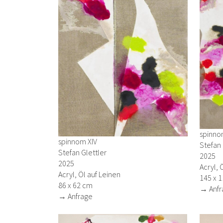
spinnom
spinnom XIV
Stefan 
Stefan Glettler
2025
2025
Acryl, 
Acryl, Öl auf Leinen
145 x 
86 x 62 cm
→ Anfr
→ Anfrage