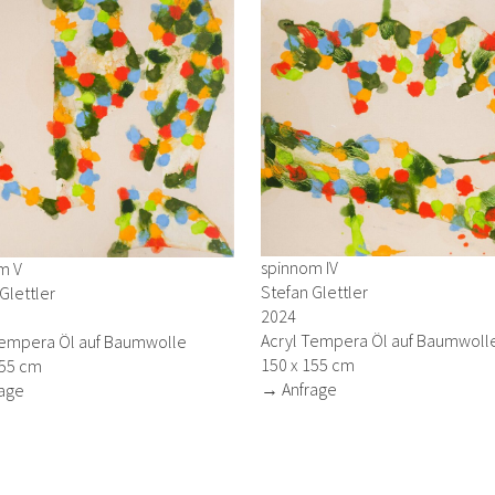
spinnom IV
m V
Stefan Glettler
Glettler
2024
Acryl Tempera Öl auf Baumwoll
Tempera Öl auf Baumwolle
150 x 155 cm
155 cm
→ Anfrage
age