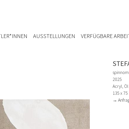
LER*INNEN
AUSSTELLUNGEN
VERFÜGBARE ARBEI
STEF
spinnom X
2025
Acryl, Öl
135 x 75
→ Anfra