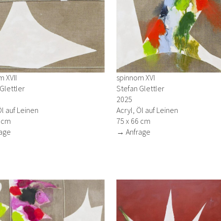
 XVII
spinnom XVI
Glettler
Stefan Glettler
2025
Öl auf Leinen
Acryl, Öl auf Leinen
6 cm
75 x 66 cm
age
→ Anfrage