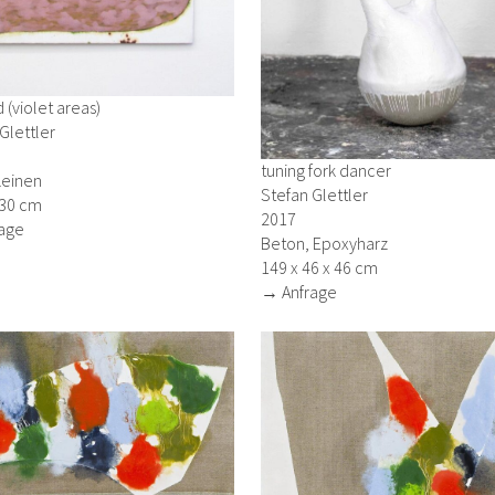
d (violet areas)
Glettler
tuning fork dancer
Leinen
Stefan Glettler
130 cm
2017
age
Beton, Epoxyharz
149 x 46 x 46 cm
→ Anfrage