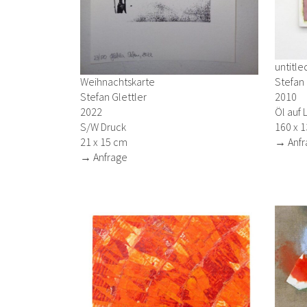
untitle
Weihnachtskarte
Stefan 
Stefan Glettler
2010
2022
Öl auf 
S/W Druck
160 x 
21 x 15 cm
→ Anfr
→ Anfrage