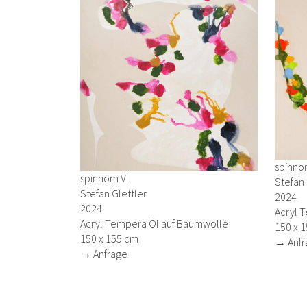
spinno
spinnom VI
Stefan 
Stefan Glettler
2024
2024
Acryl 
Acryl Tempera Öl auf Baumwolle
150 x 
150 x 155 cm
→ Anfr
→ Anfrage