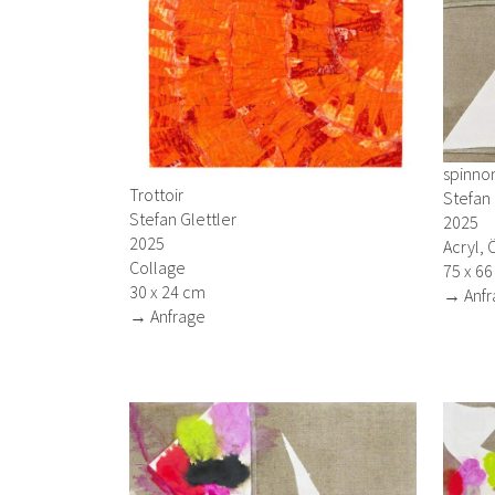
spinnom
Trottoir
Stefan 
Stefan Glettler
2025
2025
Acryl, 
Collage
75 x 6
30 x 24 cm
→ Anfr
→ Anfrage