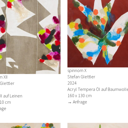
spinnom X
Stefan Glettler
 XII
2024
Glettler
Acryl Tempera Öl auf Baumwoll
160 x 130 cm
Öl auf Leinen
→ Anfrage
110 cm
age