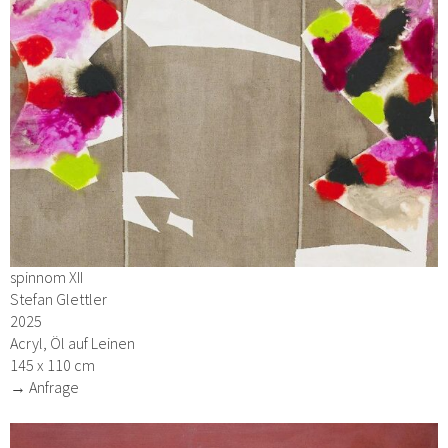
spinnom XII
Stefan Glettler
2025
Acryl, Öl auf Leinen
145 x 110 cm
→ Anfrage