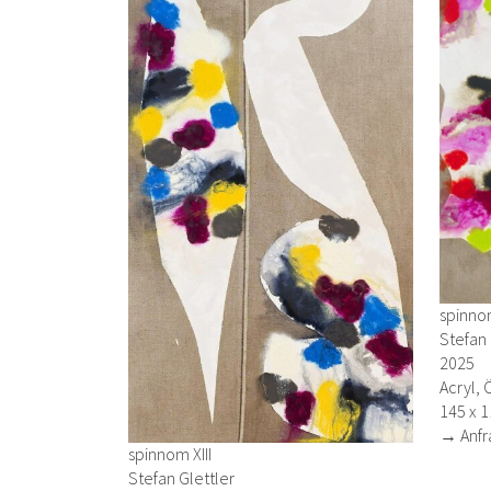
spinnom
Stefan 
2025
Acryl, 
145 x 
→ Anfr
spinnom XIII
Stefan Glettler