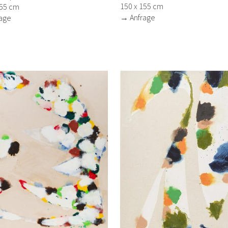
150 x 155 cm
155 cm
→ Anfrage
age