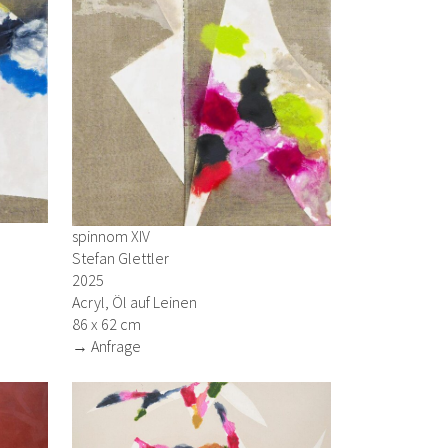
spinnom XIV
Stefan Glettler
2025
Acryl, Öl auf Leinen
86 x 62 cm
→ Anfrage