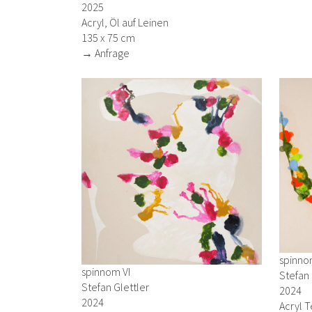
2025
Acryl, Öl auf Leinen
135 x 75 cm
→ Anfrage
spinno
spinnom VI
Stefan 
Stefan Glettler
2024
2024
Acryl 