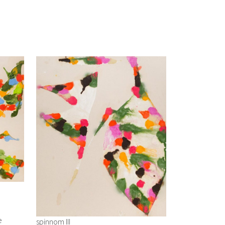
e
spinnom III