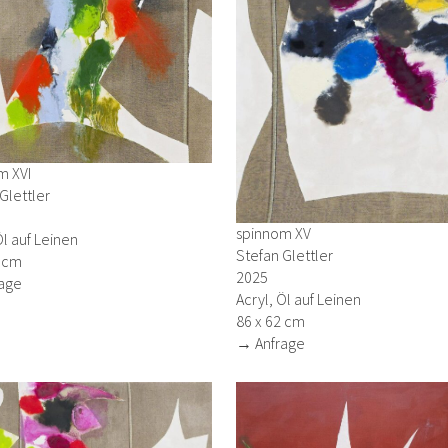
m XVI
Glettler
spinnom XV
Öl auf Leinen
Stefan Glettler
6 cm
2025
age
Acryl, Öl auf Leinen
86 x 62 cm
→ Anfrage