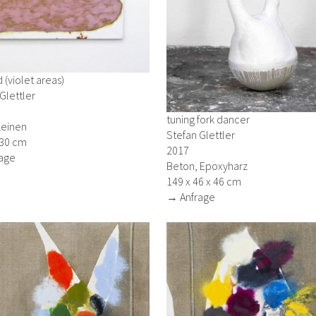
d (violet areas)
Glettler
tuning fork dancer
Leinen
Stefan Glettler
130 cm
2017
age
Beton, Epoxyharz
149 x 46 x 46 cm
→ Anfrage