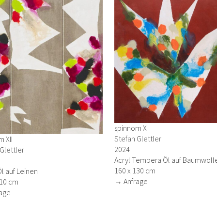
spinnom X
Stefan Glettler
 XII
2024
Glettler
Acryl Tempera Öl auf Baumwoll
160 x 130 cm
Öl auf Leinen
→ Anfrage
110 cm
age