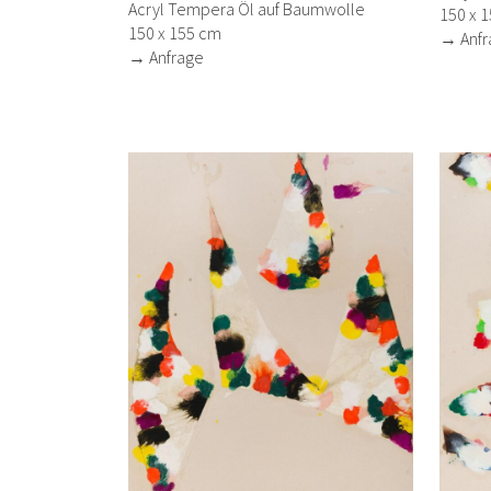
Acryl Tempera Öl auf Baumwolle
150 x 
150 x 155 cm
→ Anfr
→ Anfrage