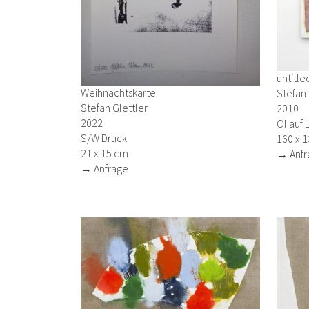
untitle
Weihnachtskarte
Stefan 
Stefan Glettler
2010
2022
Öl auf 
S/W Druck
160 x 
21 x 15 cm
→ Anfr
→ Anfrage