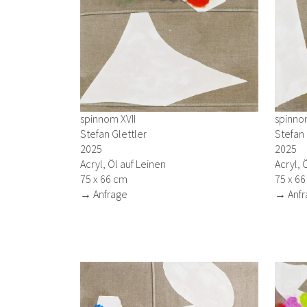
spinnom XVII
spinno
Stefan Glettler
Stefan 
2025
2025
Acryl, Öl auf Leinen
Acryl, 
75 x 66 cm
75 x 6
→ Anfrage
→ Anfr