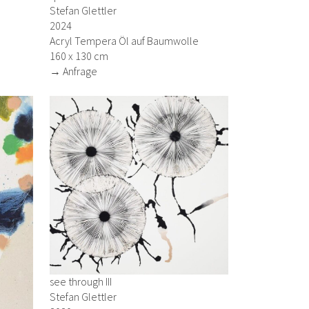
Stefan Glettler
2024
Acryl Tempera Öl auf Baumwolle
160 x 130 cm
→ Anfrage
see through III
Stefan Glettler