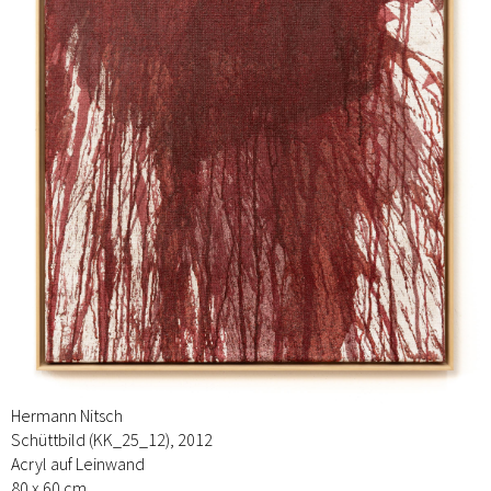
Hermann Nitsch
Schüttbild (KK_25_12), 2012
Acryl auf Leinwand
80 x 60 cm