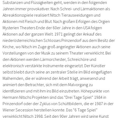
Substanzen und Flüssigkeiten geht, werden in den folgenden
Jahren immer provokativer. Nach Schrei- und Lärmaktionen als
Abreaktionsspiele realisiert Nitsch Tierausweidungen und
Aktionen mit Fleisch und Blut. Nach großen Erfolgen des Orgien
Mysterien Theaters Ende der 60er Jahre in den USA folgen
Aktionen auf der ganzen Welt. 1971 gelingt der Ankauf des
niederösterreichischen Schlosses Prinzendorf aus dem Besitz der
Kirche, wo Nitsch im Zuge groß angelegter Aktionen auch seine
Vorstellungen von der Musik zu seinem Theater verwirklicht. Bei
den Aktionen werden Lärmorchester, Schreichöre und
elektronisch verstärkte Instrumente eingesetzt. Der Künstler
selbst bleibt durch seine an zentraler Stelle im Bild eingefügten
Malhemden, die er während der Arbeit trägt, anwesend und
animiert den Betrachter, sich mit dem Malvorgang zu
identifizieren und mit ihm ins Bild einzutreten. Höhepunkte von
Hermann Nitschs Projekten sind das “Drei Tage Spiel” 1984 in
Prinzendorf oder der Zyklus von Schüttbildern, die er 1987 in der
Wiener Secession herstellen konnte. Das “6 Tage Spiel”
verwirklicht Nitsch 1998. Seit den 90er Jahren wird seine Kunst