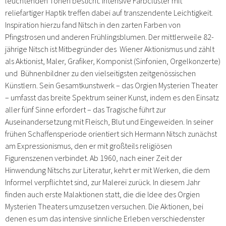
leuchtenden Tönen besticht. Intensive Farbcluster mit
reliefartiger Haptik treffen dabei auf transzendente Leichtigkeit.
Inspiration hierzu fand Nitsch in den zarten Farben von
Pfingstrosen und anderen Frühlingsblumen. Der mittlerweile 82-
jährige Nitsch ist Mitbegründer des Wiener Aktionismus und zählt
als Aktionist, Maler, Grafiker, Komponist (Sinfonien, Orgelkonzerte)
und Bühnenbildner zu den vielseitigsten zeitgenössischen
Künstlern. Sein Gesamtkunstwerk – das Orgien Mysterien Theater
– umfasst das breite Spektrum seiner Kunst, indem es den Einsatz
aller fünf Sinne erfordert – das Tragische führt zur
Auseinandersetzung mit Fleisch, Blut und Eingeweiden. In seiner
frühen Schaffensperiode orientiert sich Hermann Nitsch zunächst
am Expressionismus, den er mit großteils religiösen
Figurenszenen verbindet. Ab 1960, nach einer Zeit der
Hinwendung Nitschs zur Literatur, kehrt er mit Werken, die dem
Informel verpflichtet sind, zur Malerei zurück. In diesem Jahr
finden auch erste Malaktionen statt, die die Idee des Orgien
Mysterien Theaters umzusetzen versuchen. Die Aktionen, bei
denen es um das intensive sinnliche Erleben verschiedenster