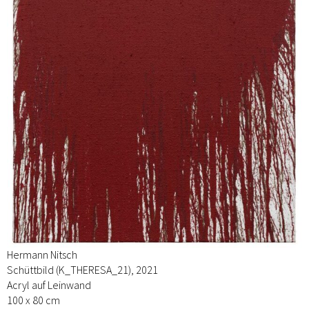
Hermann Nitsch
Schüttbild (K_THERESA_21), 2021
Acryl auf Leinwand
100 x 80 cm