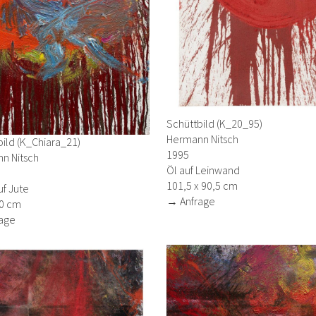
Schüttbild (K_20_95)
Hermann Nitsch
ild (K_Chiara_21)
1995
n Nitsch
Öl auf Leinwand
101,5 x 90,5 cm
uf Jute
→ Anfrage
80 cm
age