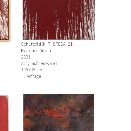
Schüttbild (K_THERESA_21)
Hermann Nitsch
2021
Acryl auf Leinwand
100 x 80 cm
→ Anfrage