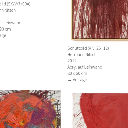
ild (SX/V/7/00A)
n Nitsch
uf Leinwand
290 cm
age
Schüttbild (KK_25_12)
Hermann Nitsch
2012
Acryl auf Leinwand
80 x 60 cm
→ Anfrage