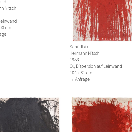
bild
n Nitsch
 Leinwand
300 cm
age
Schüttbild
Hermann Nitsch
1983
Öl, Dispersion auf Leinwand
104 x 81 cm
→ Anfrage