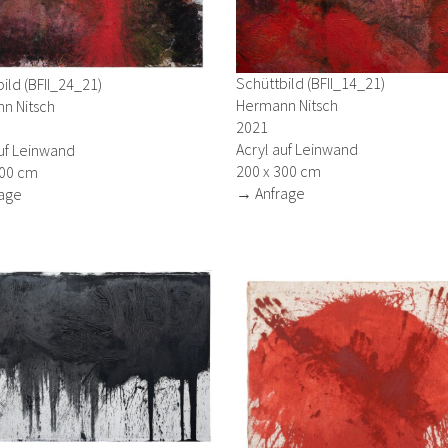
Schüttbild (BFII_14_21)
ild (BFII_24_21)
Hermann Nitsch
n Nitsch
2021
Acryl auf Leinwand
uf Leinwand
200 x 300 cm
300 cm
→ Anfrage
age