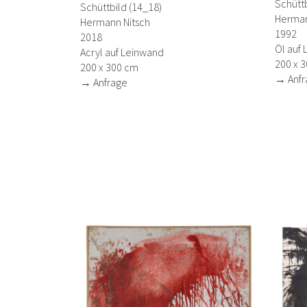
Schütt
Schüttbild (14_18)
Herman
Hermann Nitsch
1992
2018
Öl auf
Acryl auf Leinwand
200 x 
200 x 300 cm
→ Anfr
→ Anfrage