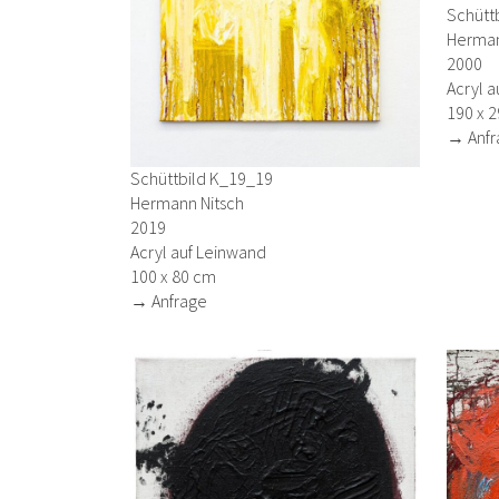
Schüttb
Herman
2000
Acryl a
190 x 
→ Anfr
Schüttbild K_19_19
Hermann Nitsch
2019
Acryl auf Leinwand
100 x 80 cm
→ Anfrage