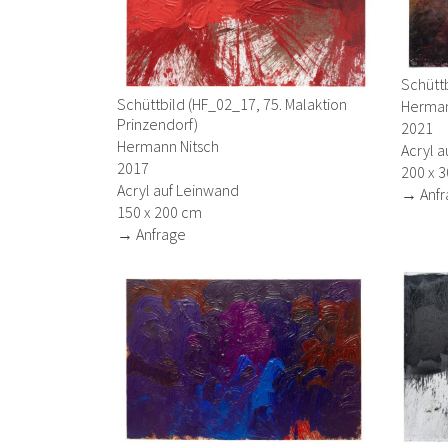
Schüttb
Schüttbild (HF_02_17, 75. Malaktion
Herman
Prinzendorf)
2021
Hermann Nitsch
Acryl a
2017
200 x 
Acryl auf Leinwand
→ Anfr
150 x 200 cm
→ Anfrage