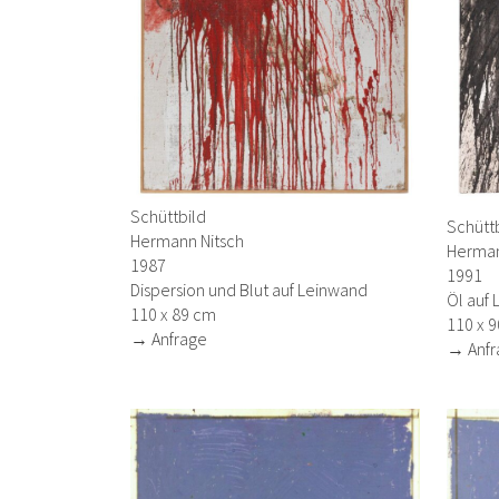
Schüttbild
Schütt
Hermann Nitsch
Herman
1987
1991
Dispersion und Blut auf Leinwand
Öl auf
110 x 89 cm
110 x 
→ Anfrage
→ Anfr