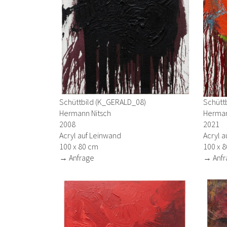
Schüttbild (K_GERALD_08)
Schüttb
Hermann Nitsch
Herman
2008
2021
Acryl auf Leinwand
Acryl a
100 x 80 cm
100 x 
→ Anfrage
→ Anfr