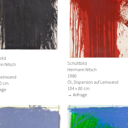
bild
Schüttbild
n Nitsch
Hermann Nitsch
1986
 Leinwand
Öl, Dispersion auf Leinwand
90 cm
104 x 80 cm
age
→ Anfrage