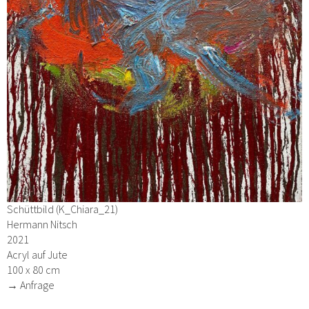
Schüttbild (K_Chiara_21)
Hermann Nitsch
2021
Acryl auf Jute
100 x 80 cm
→ Anfrage