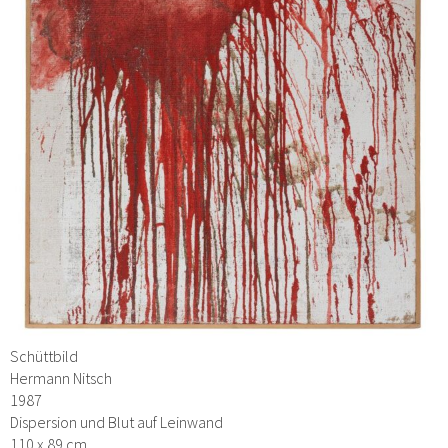
Schüttbild
Hermann Nitsch
1987
Dispersion und Blut auf Leinwand
110 x 89 cm