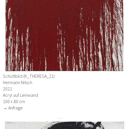
Schüttbild (K_THERESA_21)
Hermann Nitsch
2021
Acryl auf Leinwand
100 x 80 cm
→ Anfrage