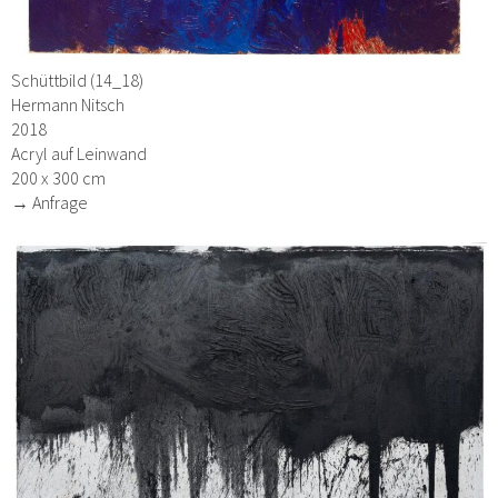
Schüttbild (14_18)
Hermann Nitsch
2018
Acryl auf Leinwand
200 x 300 cm
→ Anfrage