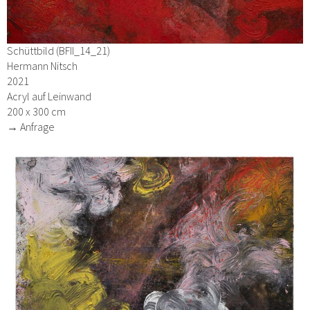
Schüttbild (BFII_14_21)
Hermann Nitsch
2021
Acryl auf Leinwand
200 x 300 cm
→ Anfrage