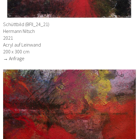
Schüttbild (BFII_24_21)
Hermann Nitsch
2021
Acryl auf Leinwand
200 x 300 cm
→ Anfrage