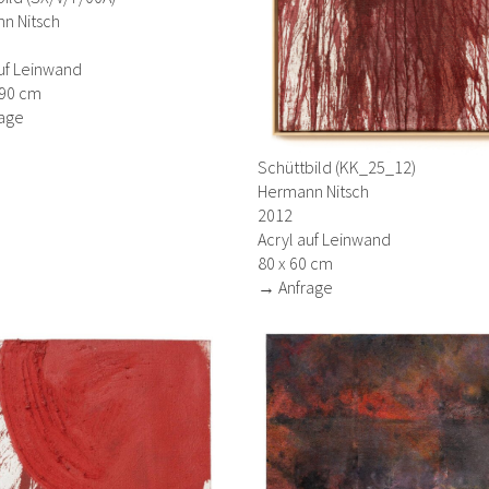
n Nitsch
uf Leinwand
290 cm
age
Schüttbild (KK_25_12)
Hermann Nitsch
2012
Acryl auf Leinwand
80 x 60 cm
→ Anfrage