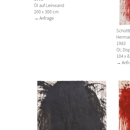
Öl auf Leinwand
200 x 300 cm
→ Anfrage
Schütt
Herman
1983
Öl, Dis
104 x 
→ Anfr