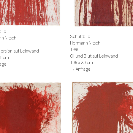
bild
Schüttbild
n Nitsch
Hermann Nitsch
1990
persion auf Leinwand
Öl und Blut auf Leinwand
81 cm
106 x 80 cm
age
→ Anfrage