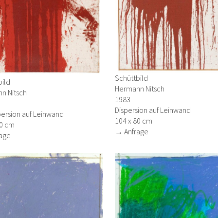
Schüttbild
bild
Hermann Nitsch
n Nitsch
1983
Dispersion auf Leinwand
persion auf Leinwand
104 x 80 cm
80 cm
→ Anfrage
age