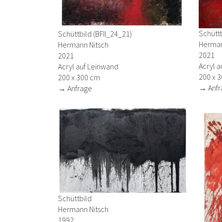
Schüttb
Schüttbild (BFII_24_21)
Herman
Hermann Nitsch
2021
2021
Acryl a
Acryl auf Leinwand
200 x 
200 x 300 cm
→ Anfr
→ Anfrage
Schüttbild
Hermann Nitsch
1992