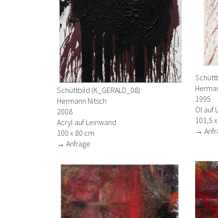
Schütt
Herman
Schüttbild (K_GERALD_08)
1995
Hermann Nitsch
Öl auf
2008
101,5 x
Acryl auf Leinwand
→ Anfr
100 x 80 cm
→ Anfrage