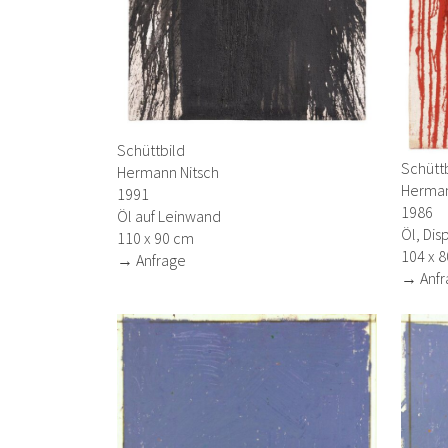
Schüttbild
Schütt
Hermann Nitsch
Herman
1991
1986
Öl auf Leinwand
Öl, Dis
110 x 90 cm
104 x 
→ Anfrage
→ Anfr