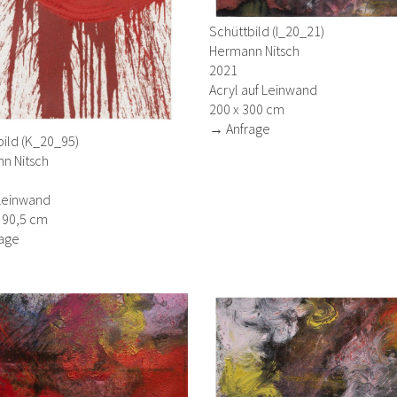
Schüttbild (I_20_21)
Hermann Nitsch
2021
Acryl auf Leinwand
200 x 300 cm
→ Anfrage
bild (K_20_95)
n Nitsch
 Leinwand
 90,5 cm
age