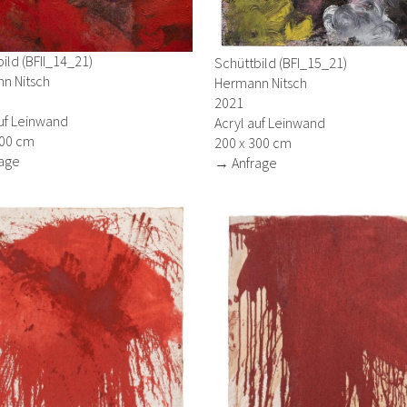
ild (BFII_14_21)
Schüttbild (BFI_15_21)
n Nitsch
Hermann Nitsch
2021
uf Leinwand
Acryl auf Leinwand
300 cm
200 x 300 cm
age
→ Anfrage