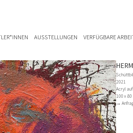
LER*INNEN
AUSSTELLUNGEN
VERFÜGBARE ARBEI
HERM
Schüttbi
2021
Acryl auf
100 x 80
→ Anfra