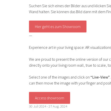
Suchen Sie sich eines der Bilder aus und klicken Si
Wand halten. Sie können das Bild dann mit dem Fi
Hier geht es zum Showroom
—
Experience art in your living space: AR visualizati
We are proud to present the online version of our 
directly onto your living room wall, true to scale, t
Select one of the images and click on
“Live-View”
can then move the image with your finger and positi
Access showroom
30 Juli 2024 - 27 Aug. 2024