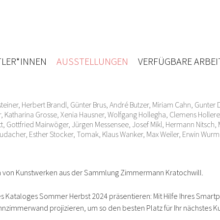
LER*INNEN
AUSSTELLUNGEN
VERFÜGBARE ARBEI
teiner
,
Herbert Brandl
,
Günter Brus
,
André Butzer
,
Miriam Cahn
,
Gunter 
r
,
Katharina Grosse
,
Xenia Hausner
,
Wolfgang Hollegha
,
Clemens Hollere
t
,
Gottfried Mairwöger
,
Jürgen Messensee
,
Josef Mikl
,
Hermann Nitsch
,
audacher
,
Esther Stocker
,
Tomak
,
Klaus Wanker
,
Max Weiler
,
Erwin Wurm
gen von Kunstwerken aus der Sammlung Zimmermann Kratochwill.
res Kataloges Sommer Herbst 2024 präsentieren: Mit Hilfe Ihres Smar
nzimmerwand projizieren, um so den besten Platz für Ihr nächstes Ku