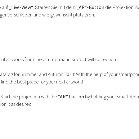
e auf
„Live-View“
. Starten Sie mit dem
„AR“-Button
die Projektion i
nger verschieben und wie gewünscht platzieren.
ons of artworks from the Zimmermann Kratochwill collection.
catalog for Summer and Autumn 2024: With the help of your smartphone
o find the best place for your next artwork!
. Start the projection with the
“AR” button
by holding your smartphone 
on it as desired.