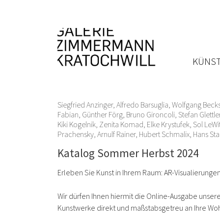
KÜNST
Siegfried Anzinger
,
Alfredo Barsuglia
,
Wolfgang Becks
Fabian
,
Günther Förg
,
Bruno Gironcoli
,
Stefan Glettle
Kiki Kogelnik
,
Zenita Komad
,
Elke Krystufek
,
Sol LeWit
Prachensky
,
Arnulf Rainer
,
Hubert Schmalix
,
Hans St
Katalog Sommer Herbst 2024
Erleben Sie Kunst in Ihrem Raum: AR-Visualierun
Wir dürfen Ihnen hiermit die Online-Ausgabe unse
Kunstwerke direkt und maßstabsgetreu an Ihre Woh