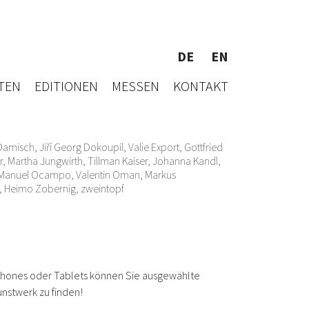
DE
EN
TEN
EDITIONEN
MESSEN
KONTAKT
Damisch
,
Jiří Georg Dokoupil
,
Valie Export
,
Gottfried
r
,
Martha Jungwirth
, Tillman Kaiser,
Johanna Kandl
,
Manuel Ocampo
,
Valentin Oman
,
Markus
,
Heimo Zobernig
,
zweintopf
tphones oder Tablets können Sie ausgewählte
nstwerk zu finden!