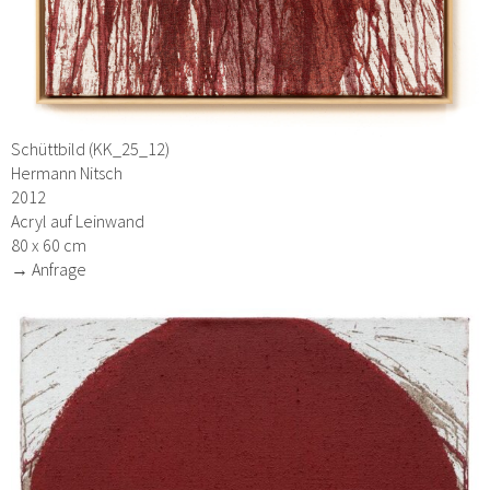
Schüttbild (KK_25_12)
Hermann Nitsch
2012
Acryl auf Leinwand
80 x 60 cm
→ Anfrage