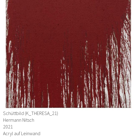
Schüttbild (K_THERESA_21)
Hermann Nitsch
2021
Acryl auf Leinwand