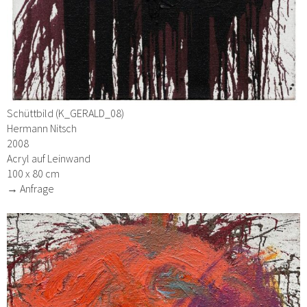
Schüttbild (K_GERALD_08)
Hermann Nitsch
2008
Acryl auf Leinwand
100 x 80 cm
→ Anfrage