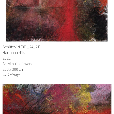
Schüttbild (BFII_24_21)
Hermann Nitsch
2021
Acryl auf Leinwand
200 x 300 cm
→ Anfrage