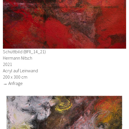
Schüttbild (BFII_14_21)
Hermann Nitsch
2021
Acryl auf Leinwand
200 x 300 cm
→ Anfrage