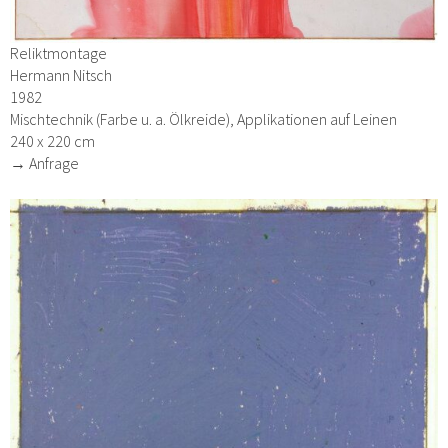
Reliktmontage
Hermann Nitsch
1982
Mischtechnik (Farbe u. a. Ölkreide), Applikationen auf Leinen
240 x 220 cm
→ Anfrage