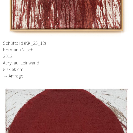
Schüttbild (KK_25_12)
Hermann Nitsch
2012
Acryl auf Leinwand
80 x 60 cm
→ Anfrage