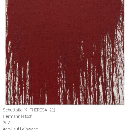
Schüttbild (K_THERESA_21)
Hermann Nitsch
2021
Acryl auf Leinwand