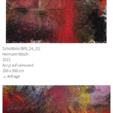
Schüttbild (BFII_24_21)
Hermann Nitsch
2021
Acryl auf Leinwand
200 x 300 cm
→ Anfrage