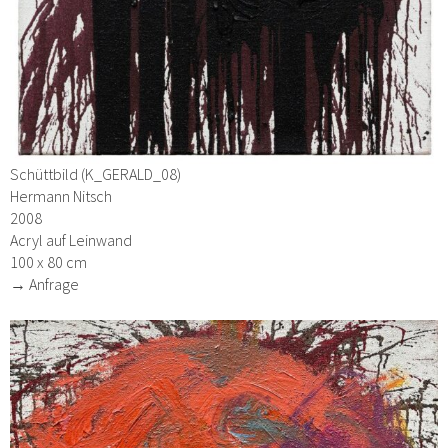
Schüttbild (K_GERALD_08)
Hermann Nitsch
2008
Acryl auf Leinwand
100 x 80 cm
→ Anfrage