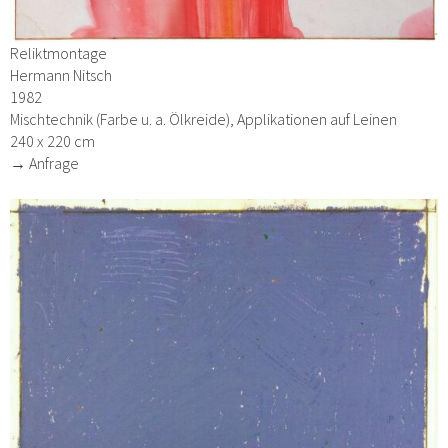
Reliktmontage
Hermann Nitsch
1982
Mischtechnik (Farbe u. a. Ölkreide), Applikationen auf Leinen
240 x 220 cm
→ Anfrage