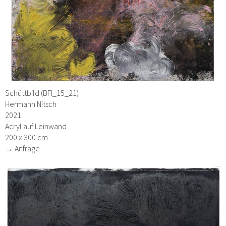
Schüttbild (BFI_15_21)
Hermann Nitsch
2021
Acryl auf Leinwand
200 x 300 cm
→ Anfrage