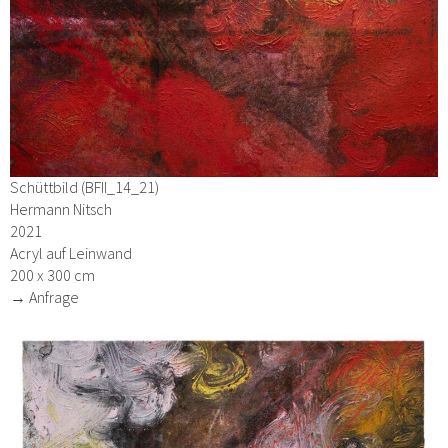
Schüttbild (BFII_14_21)
Hermann Nitsch
2021
Acryl auf Leinwand
200 x 300 cm
→ Anfrage