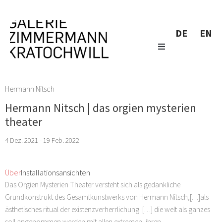
DE
EN
Hermann Nitsch
Hermann Nitsch | das orgien mysterien
theater
4 Dez. 2021 - 19 Feb. 2022
Über
Installationsansichten
Das Orgien Mysterien Theater versteht sich als gedankliche
Grundkonstrukt des Gesamtkunstwerks von Hermann Nitsch,[…]als
ästhetisches ritual der existenzverherrlichung. […] die welt als ganzes
soll angenommen werden mit allen extremen, ihren