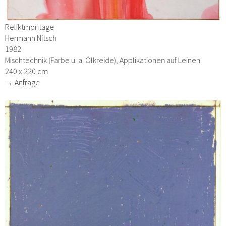
Reliktmontage
Hermann Nitsch
1982
Mischtechnik (Farbe u. a. Ölkreide), Applikationen auf Leinen
240 x 220 cm
→ Anfrage