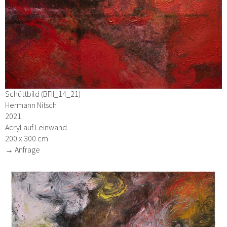
Schüttbild (BFII_14_21)
Hermann Nitsch
2021
Acryl auf Leinwand
200 x 300 cm
→ Anfrage