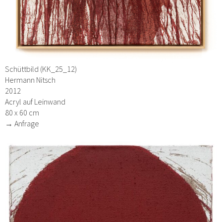
Schüttbild (KK_25_12)
Hermann Nitsch
2012
Acryl auf Leinwand
80 x 60 cm
→ Anfrage