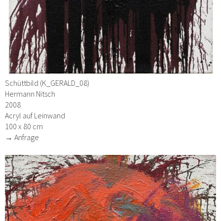
Schüttbild (K_GERALD_08)
Hermann Nitsch
2008
Acryl auf Leinwand
100 x 80 cm
→ Anfrage