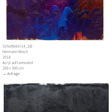
Schüttbild (14_18)
Hermann Nitsch
2018
Acryl auf Leinwand
200 x 300 cm
→ Anfrage