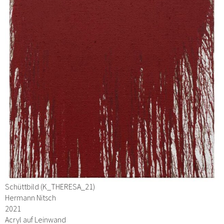
Schüttbild (K_THERESA_21)
Hermann Nitsch
2021
Acryl auf Leinwand