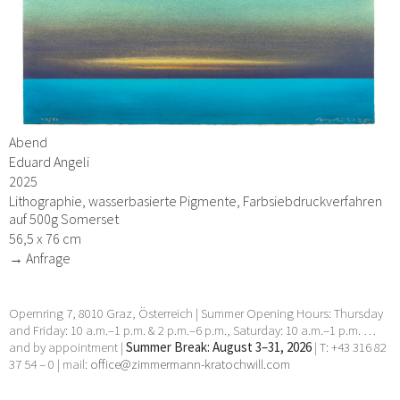
Abend
Eduard Angeli
2025
Lithographie, wasserbasierte Pigmente, Farbsiebdruckverfahren
auf 500g Somerset
56,5 x 76 cm
→ Anfrage
Opernring 7, 8010 Graz, Österreich | Summer Opening Hours: Thursday
and Friday: 10 a.m.–1 p.m. & 2 p.m.–6 p.m., Saturday: 10 a.m.–1 p.m. …
and by appointment |
Summer Break: August 3–31, 2026
| T: +43 316 82
37 54 – 0 | mail:
office@zimmermann-kratochwill.com