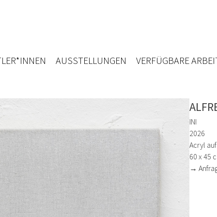
LER*INNEN
AUSSTELLUNGEN
VERFÜGBARE ARBEI
ALFR
INI
2026
Acryl au
60 x 45 
→ Anfra