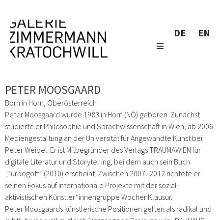
DE
EN
PETER MOOSGAARD
Born in Horn, Oberösterreich
Peter Moosgaard wurde 1983 in Horn (NÖ) geboren. Zunächst
studierte er Philosophie und Sprachwissenschaft in Wien, ab 2006
Mediengestaltung an der Universität für Angewandte Kunst bei
Peter Weibel. Er ist Mitbegründer des Verlags TRAUMAWIEN für
digitale Literatur und Storytelling, bei dem auch sein Buch
„Turbogott“ (2010) erscheint. Zwischen 2007–2012 richtete er
seinen Fokus auf internationale Projekte mit der sozial-
aktivistischen Künstler*innengruppe WochenKlausur.
Peter Moosgaards künstlerische Positionen gelten als radikal und