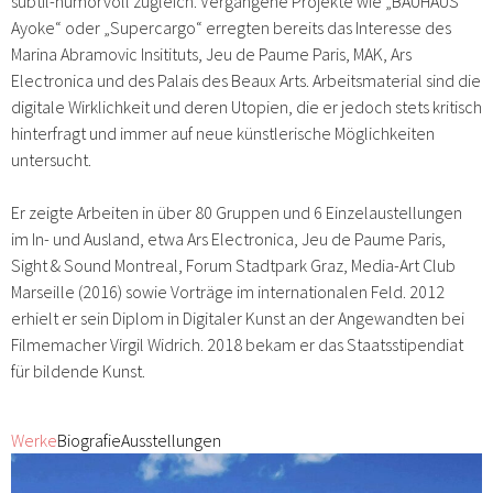
subtil-humorvoll zugleich. Vergangene Projekte wie „BAUHAUS
Ayoke“ oder „Supercargo“ erregten bereits das Interesse des
Marina Abramovic Insitituts, Jeu de Paume Paris, MAK, Ars
Electronica und des Palais des Beaux Arts. Arbeitsmaterial sind die
digitale Wirklichkeit und deren Utopien, die er jedoch stets kritisch
hinterfragt und immer auf neue künstlerische Möglichkeiten
untersucht.
Er zeigte Arbeiten in über 80 Gruppen und 6 Einzelaustellungen
im In- und Ausland, etwa Ars Electronica, Jeu de Paume Paris,
Sight & Sound Montreal, Forum Stadtpark Graz, Media-Art Club
Marseille (2016) sowie Vorträge im internationalen Feld. 2012
erhielt er sein Diplom in Digitaler Kunst an der Angewandten bei
Filmemacher Virgil Widrich. 2018 bekam er das Staatsstipendiat
für bildende Kunst.
Werke
Biografie
Ausstellungen