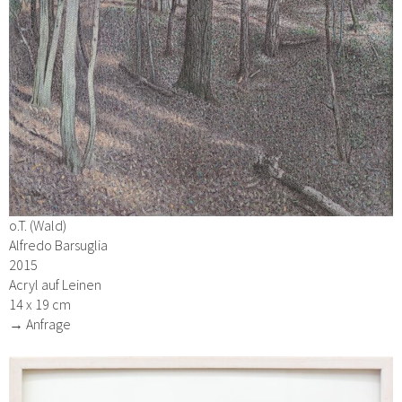
o.T. (Wald)
Alfredo Barsuglia
2015
Acryl auf Leinen
14 x 19 cm
→ Anfrage