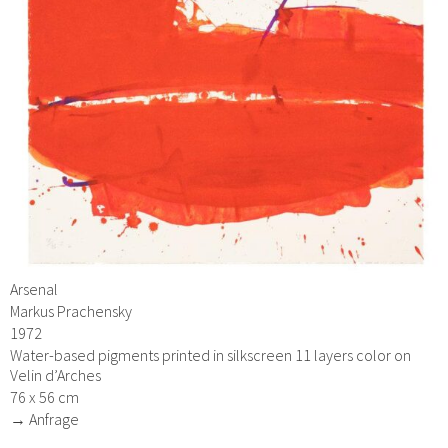
Arsenal
Markus Prachensky
1972
Water-based pigments printed in silkscreen 11 layers color on
Velin d’Arches
76 x 56 cm
→ Anfrage