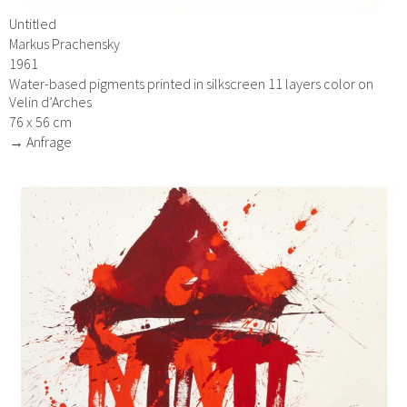
Untitled
Markus Prachensky
1961
Water-based pigments printed in silkscreen 11 layers color on
Velin d’Arches
76 x 56 cm
→ Anfrage