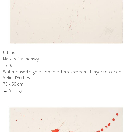
Urbino
Markus Prachensky
1976
Water-based pigments printed in silkscreen 11 layers color on
Velin d’Arches
76 x 56 cm
→ Anfrage