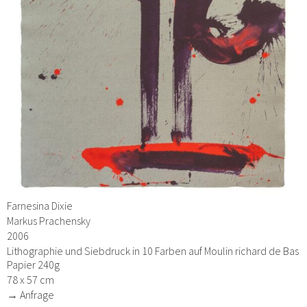
Farnesina Dixie
Markus Prachensky
2006
Lithographie und Siebdruck in 10 Farben auf Moulin richard de Bas
Papier 240g
78 x 57 cm
→ Anfrage