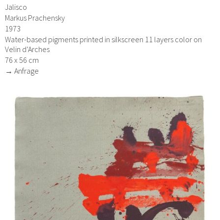
Jalisco
Markus Prachensky
1973
Water-based pigments printed in silkscreen 11 layers color on
Velin d’Arches
76 x 56 cm
→ Anfrage