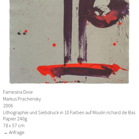
Farnesina Dixie
Markus Prachensky
2006
Lithographie und Siebdruck in 10 Farben auf Moulin richard de Bas
Papier 240g
78 x 57 cm
→ Anfrage