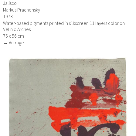
Jalisco
Markus Prachensky
1973
Water-based pigments printed in silkscreen 11 layers color on
Velin d’Arches
76 x 56 cm
→ Anfrage