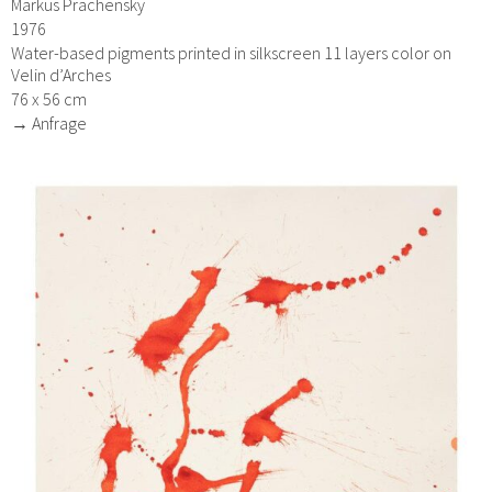
Markus Prachensky
1976
Water-based pigments printed in silkscreen 11 layers color on
Velin d’Arches
76 x 56 cm
→ Anfrage