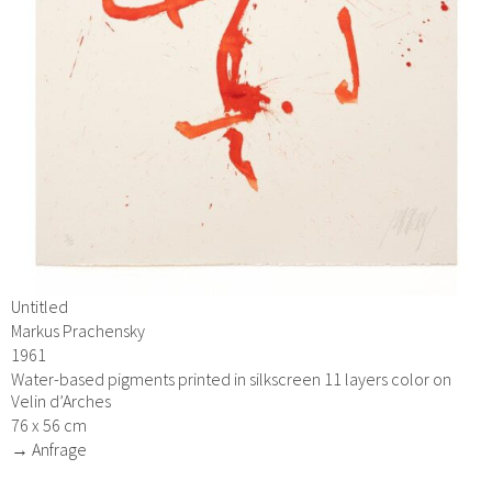
Untitled
Markus Prachensky
1961
Water-based pigments printed in silkscreen 11 layers color on
Velin d’Arches
76 x 56 cm
→ Anfrage