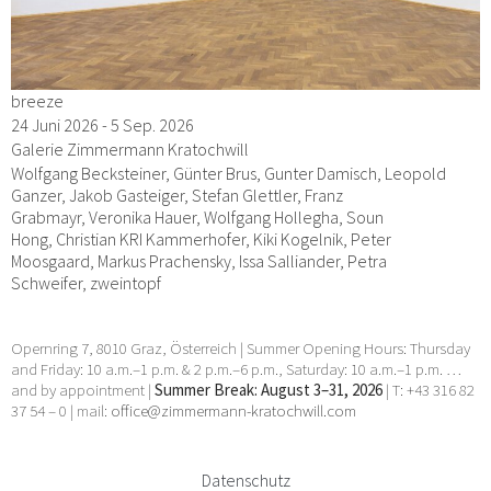
breeze
24 Juni 2026 - 5 Sep. 2026
Galerie Zimmermann Kratochwill
Wolfgang Becksteiner, Günter Brus, Gunter Damisch, Leopold
Ganzer, Jakob Gasteiger, Stefan Glettler, Franz
Grabmayr, Veronika Hauer, Wolfgang Hollegha, Soun
Hong, Christian KRI Kammerhofer, Kiki Kogelnik, Peter
Moosgaard, Markus Prachensky, Issa Salliander, Petra
Schweifer, zweintopf
Opernring 7, 8010 Graz, Österreich | Summer Opening Hours: Thursday
and Friday: 10 a.m.–1 p.m. & 2 p.m.–6 p.m., Saturday: 10 a.m.–1 p.m. …
and by appointment |
Summer Break: August 3–31, 2026
| T: +43 316 82
37 54 – 0 | mail:
office@zimmermann-kratochwill.com
Datenschutz