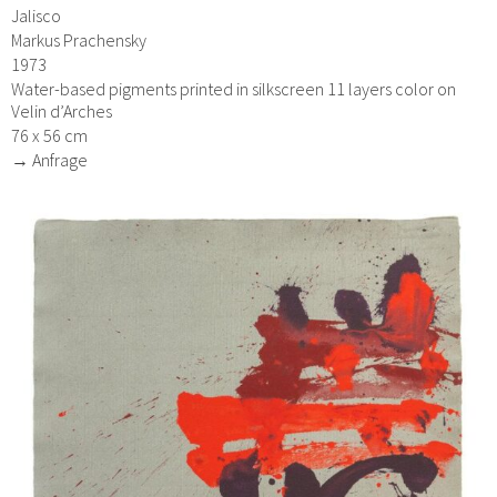
Jalisco
Markus Prachensky
1973
Water-based pigments printed in silkscreen 11 layers color on
Velin d’Arches
76 x 56 cm
→ Anfrage