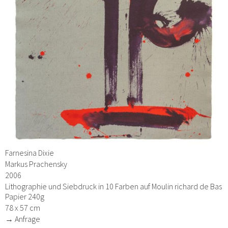
Farnesina Dixie
Markus Prachensky
2006
Lithographie und Siebdruck in 10 Farben auf Moulin richard de Bas
Papier 240g
78 x 57 cm
→ Anfrage