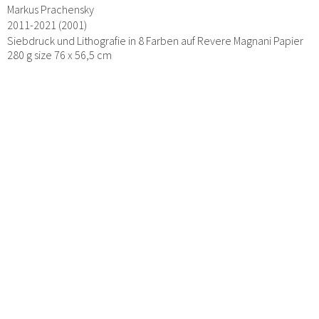
Markus Prachensky
2011-2021 (2001)
Siebdruck und Lithografie in 8 Farben auf Revere Magnani Papier
280 g size 76 x 56,5 cm
76 x 56 cm
→ Anfrage