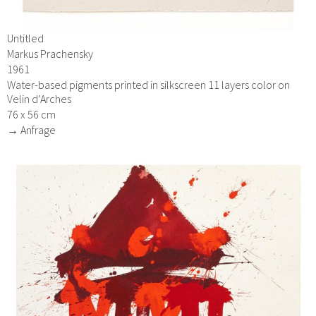
Untitled
Markus Prachensky
1961
Water-based pigments printed in silkscreen 11 layers color on
Velin d’Arches
76 x 56 cm
→ Anfrage