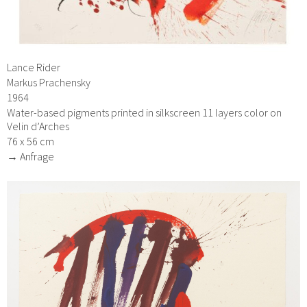
Lance Rider
Markus Prachensky
1964
Water-based pigments printed in silkscreen 11 layers color on
Velin d’Arches
76 x 56 cm
→ Anfrage