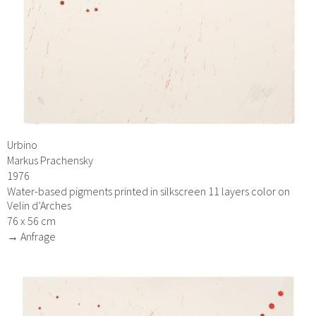
Urbino
Markus Prachensky
1976
Water-based pigments printed in silkscreen 11 layers color on
Velin d’Arches
76 x 56 cm
→ Anfrage