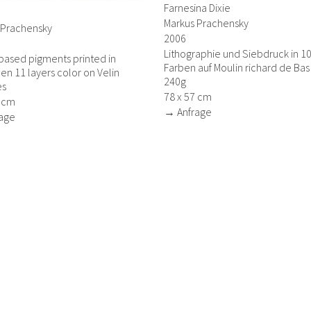
Farnesina Dixie
Markus Prachensky
 Prachensky
2006
Lithographie und Siebdruck in 1
based pigments printed in
Farben auf Moulin richard de Bas
een 11 layers color on Velin
240g
es
78 x 57 cm
6 cm
→ Anfrage
age