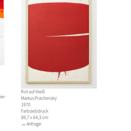
0
Rot auf Weiß
ier
Markus Prachensky
1970
Farbsiebdruck
89,7 x 64,3 cm
→ Anfrage