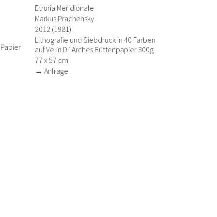
Etruria Meridionale
Markus Prachensky
2012 (1981)
0
Lithografie und Siebdruck in 40 Farben
 Papier
auf Velin D´Arches Büttenpapier 300g
77 x 57 cm
→ Anfrage