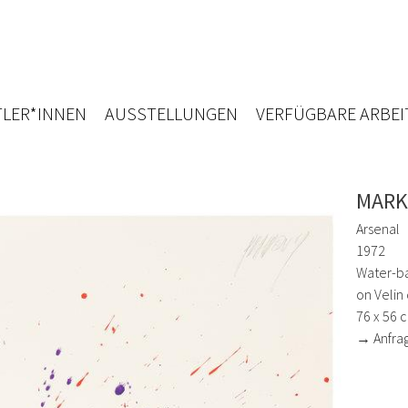
LER*INNEN
AUSSTELLUNGEN
VERFÜGBARE ARBEI
MARK
Arsenal
1972
Water-ba
on Velin
76 x 56 
→ Anfra