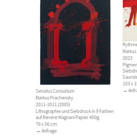
Rythme
Markus
2023
Pigmen
Siebdru
Saunde
103 x 
→ Anfr
Senatus Consultum
Markus Prachensky
2011-2021 (2005)
Lithographie und Siebdruck in 9 Farben
auf Revere Magnani Papier 400g
76 x 56 cm
→ Anfrage