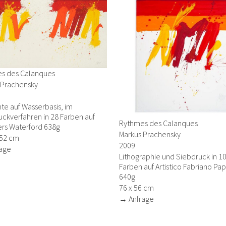
s des Calanques
 Prachensky
te auf Wasserbasis, im
ckverfahren in 28 Farben auf
Rythmes des Calanques
rs Waterford 638g
Markus Prachensky
152 cm
2009
age
Lithographie und Siebdruck in 1
Farben auf Artistico Fabriano Pap
640g
76 x 56 cm
→ Anfrage