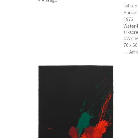
Jalisco
Markus
1973
Water-
silkscr
d’Arch
76 x 5
→ Anfr