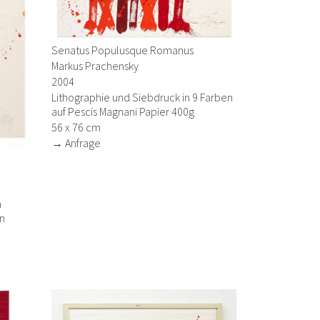
Senatus Populusque Romanus
Markus Prachensky
2004
Lithographie und Siebdruck in 9 Farben
auf Pescis Magnani Papier 400g
56 x 76 cm
→ Anfrage
n
in