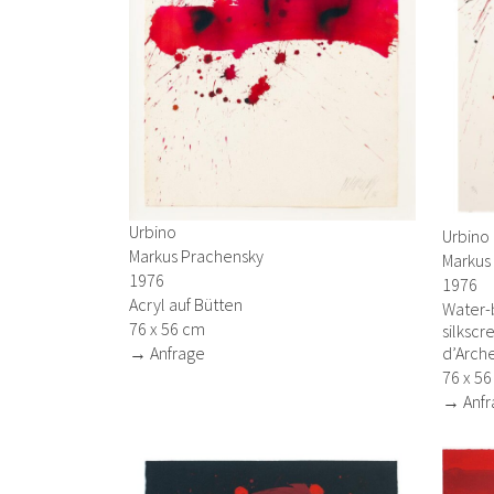
Urbino
Urbino
Markus Prachensky
Markus
1976
1976
Acryl auf Bütten
Water-
76 x 56 cm
silkscr
→ Anfrage
d’Arch
76 x 5
→ Anfr