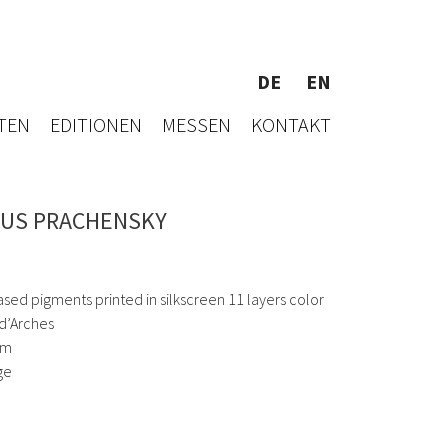
DE
EN
TEN
EDITIONEN
MESSEN
KONTAKT
US PRACHENSKY
sed pigments printed in silkscreen 11 layers color
 d’Arches
cm
ge