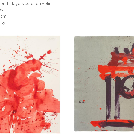
een 11 layers color on Velin
es
6 cm
age