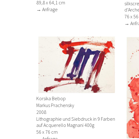
89,8 x 64,1 cm
silkscr
→ Anfrage
d’Arch
76 x 5
→ Anfr
Korsika Bebop
Markus Prachensky
2008
Lithographie und Siebdruck in 9 Farben
auf Acquerello Magnani 400g
56 x 76 cm
→ Anfrage