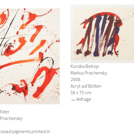
Korsika Bebop
Markus Prachensky
2008
Acryl auf Bütten
56 x 75 cm
→ Anfrage
Rider
 Prachensky
based pigments printed in