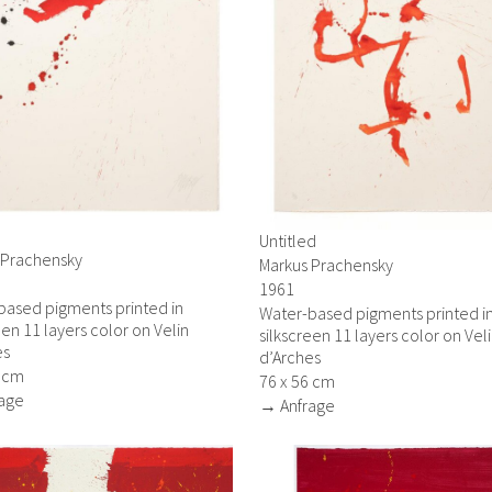
Untitled
 Prachensky
Markus Prachensky
1961
based pigments printed in
Water-based pigments printed i
een 11 layers color on Velin
silkscreen 11 layers color on Vel
es
d’Arches
6 cm
76 x 56 cm
age
→ Anfrage