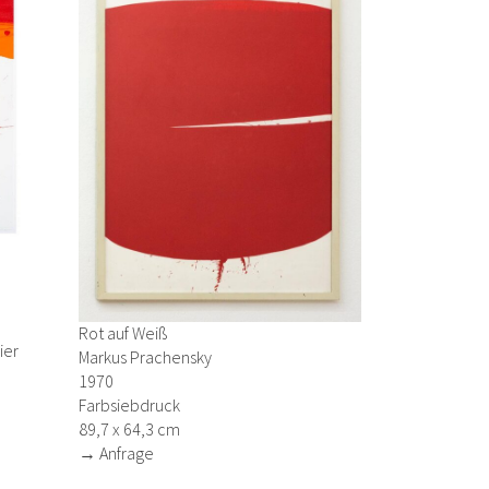
0
Rot auf Weiß
ier
Markus Prachensky
1970
Farbsiebdruck
89,7 x 64,3 cm
→ Anfrage