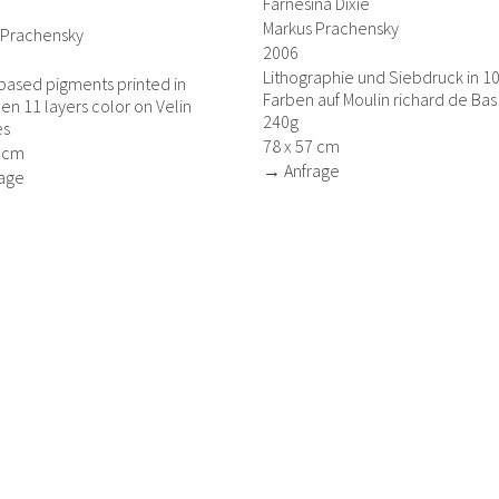
Farnesina Dixie
Markus Prachensky
 Prachensky
2006
Lithographie und Siebdruck in 1
based pigments printed in
Farben auf Moulin richard de Bas
een 11 layers color on Velin
240g
es
78 x 57 cm
6 cm
→ Anfrage
age