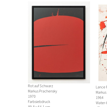
Rot auf Schwarz
Lance 
Markus Prachensky
Markus
1970
1964
Farbsiebdruck
Water-
89,8 x 64,1 cm