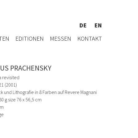
DE
EN
TEN
EDITIONEN
MESSEN
KONTAKT
US PRACHENSKY
a revisited
1 (2001)
k und Lithografie in 8 Farben auf Revere Magnani
80 g size 76 x 56,5 cm
cm
ge