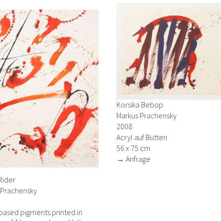
Korsika Bebop
Markus Prachensky
2008
Acryl auf Bütten
56 x 75 cm
→ Anfrage
Rider
 Prachensky
based pigments printed in