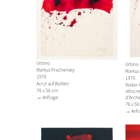
Urbino
Urbino
Markus Prachensky
Markus
1976
1976
Acryl auf Bütten
Water-
76 x 56 cm
silkscr
→ Anfrage
d’Arch
76 x 5
→ Anfr