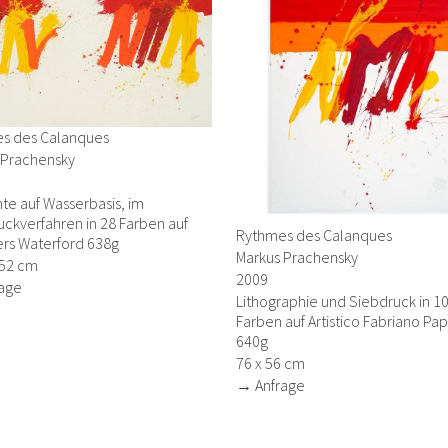
s des Calanques
 Prachensky
te auf Wasserbasis, im
ckverfahren in 28 Farben auf
Rythmes des Calanques
rs Waterford 638g
Markus Prachensky
152 cm
2009
age
Lithographie und Siebdruck in 1
Farben auf Artistico Fabriano Pap
640g
76 x 56 cm
→ Anfrage