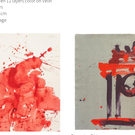
een 11 layers color on Velin
es
6 cm
age