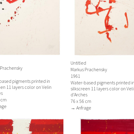
Untitled
 Prachensky
Markus Prachensky
1961
based pigments printed in
Water-based pigments printed i
een 11 layers color on Velin
silkscreen 11 layers color on Vel
es
d’Arches
6 cm
76 x 56 cm
age
→ Anfrage