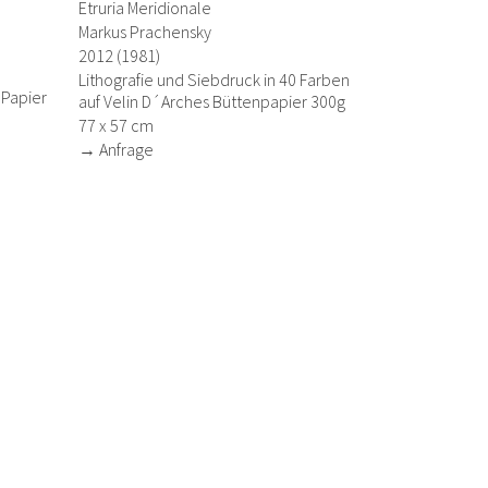
Etruria Meridionale
Markus Prachensky
2012 (1981)
0
Lithografie und Siebdruck in 40 Farben
 Papier
auf Velin D´Arches Büttenpapier 300g
77 x 57 cm
→ Anfrage