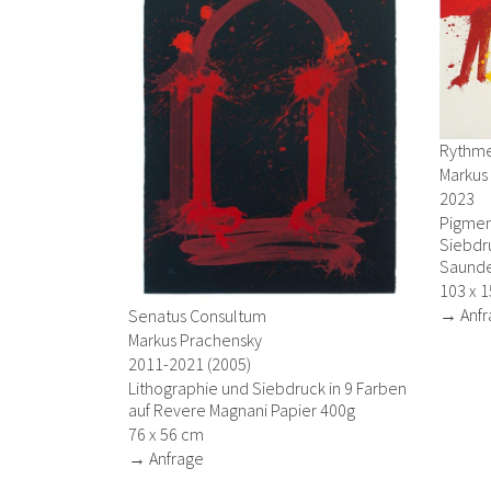
Rythme
Markus
2023
Pigmen
Siebdru
Saunde
103 x 
→ Anfr
Senatus Consultum
Markus Prachensky
2011-2021 (2005)
Lithographie und Siebdruck in 9 Farben
auf Revere Magnani Papier 400g
76 x 56 cm
→ Anfrage