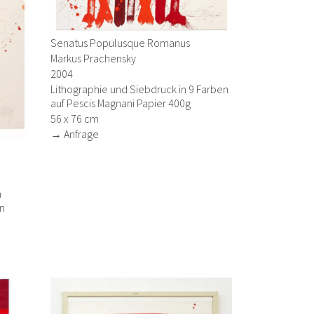
Senatus Populusque Romanus
Markus Prachensky
2004
Lithographie und Siebdruck in 9 Farben
auf Pescis Magnani Papier 400g
56 x 76 cm
→ Anfrage
n
in