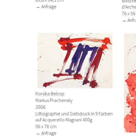
silkscr
→ Anfrage
d’Arch
76 x 5
→ Anfr
Korsika Bebop
Markus Prachensky
2008
Lithographie und Siebdruck in 9 Farben
auf Acquerello Magnani 400g
56 x 76 cm
→ Anfrage