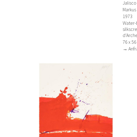
Jalisco
Markus
1973
Water-
silkscr
d’Arch
76 x 5
→ Anfr