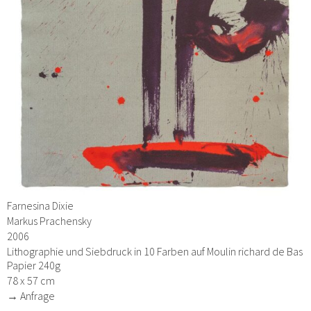
Farnesina Dixie
Markus Prachensky
2006
Lithographie und Siebdruck in 10 Farben auf Moulin richard de Bas
Papier 240g
78 x 57 cm
→ Anfrage