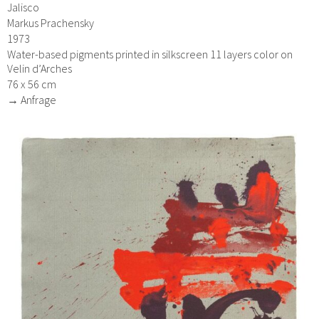
Jalisco
Markus Prachensky
1973
Water-based pigments printed in silkscreen 11 layers color on
Velin d’Arches
76 x 56 cm
→ Anfrage