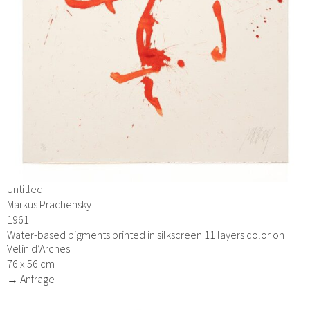
Untitled
Markus Prachensky
1961
Water-based pigments printed in silkscreen 11 layers color on
Velin d’Arches
76 x 56 cm
→ Anfrage