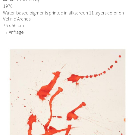
1976
Water-based pigments printed in silkscreen 11 layers color on
Velin d’Arches
76 x 56 cm
→ Anfrage