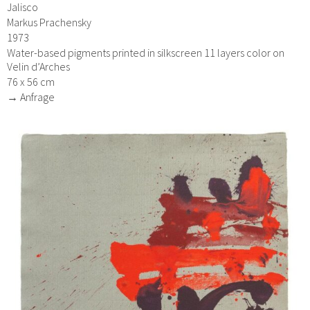
Jalisco
Markus Prachensky
1973
Water-based pigments printed in silkscreen 11 layers color on
Velin d’Arches
76 x 56 cm
→ Anfrage