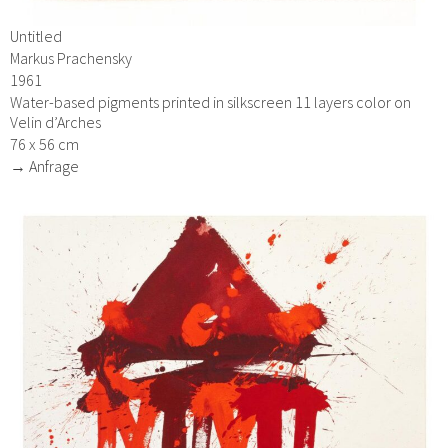
Untitled
Markus Prachensky
1961
Water-based pigments printed in silkscreen 11 layers color on
Velin d’Arches
76 x 56 cm
→ Anfrage