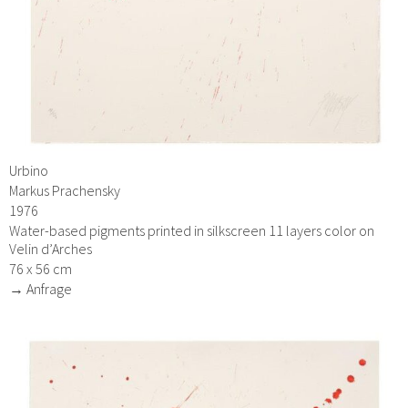
Urbino
Markus Prachensky
1976
Water-based pigments printed in silkscreen 11 layers color on
Velin d’Arches
76 x 56 cm
→ Anfrage