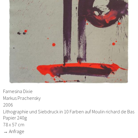
Farnesina Dixie
Markus Prachensky
2006
Lithographie und Siebdruck in 10 Farben auf Moulin richard de Bas
Papier 240g
78 x 57 cm
→ Anfrage