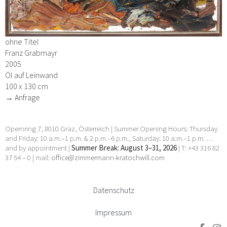
ohne Titel
Franz Grabmayr
2005
Öl auf Leinwand
100 x 130 cm
→ Anfrage
Opernring 7, 8010 Graz, Österreich | Summer Opening Hours: Thursday
and Friday: 10 a.m.–1 p.m. & 2 p.m.–6 p.m., Saturday: 10 a.m.–1 p.m. …
and by appointment |
Summer Break: August 3–31, 2026
| T: +43 316 82
37 54 – 0 | mail:
office@zimmermann-kratochwill.com
Datenschutz
Impressum