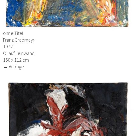
ohne Titel
Franz Grabmayr
1972
Öl auf Leinwand
150 x 112 cm
→ Anfrage