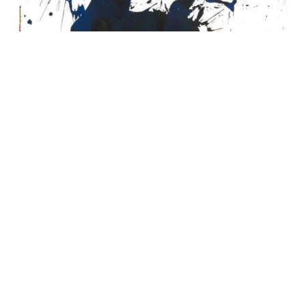
Tanzblatt
Franz Grabmayr
farbige Tusche auf Papier
100 x 70 cm
→ Anfrage