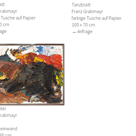
att
Tanzblatt
Grabmayr
Franz Grabmayr
 Tusche auf Papier
farbige Tusche auf Papier
70 cm
100 x 70 cm
age
→ Anfrage
tel
Grabmayr
 Leinwand
130 cm