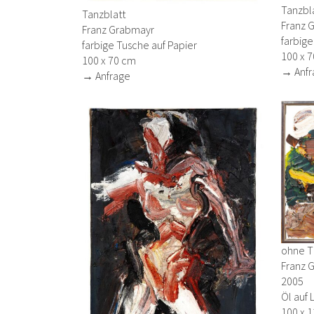
Tanzbl
Tanzblatt
Franz 
Franz Grabmayr
farbige
farbige Tusche auf Papier
100 x 
100 x 70 cm
→ Anfr
→ Anfrage
ohne Ti
Franz 
2005
Öl auf
100 x 