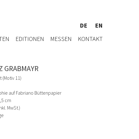
DE
EN
TEN
EDITIONEN
MESSEN
KONTAKT
Z GRABMAYR
 (Motiv 11)
phie auf Fabriano Büttenpapier
6,5 cm
inkl. MwSt.)
ge