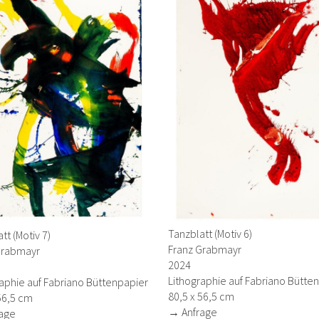
Tanzblatt (Motiv 6)
tt (Motiv 7)
Franz Grabmayr
Grabmayr
2024
Lithographie auf Fabriano Bütte
aphie auf Fabriano Büttenpapier
80,5 x 56,5 cm
56,5 cm
→ Anfrage
age