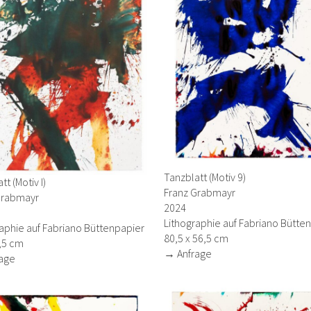
Tanzblatt (Motiv 9)
tt (Motiv I)
Franz Grabmayr
Grabmayr
2024
Lithographie auf Fabriano Bütte
aphie auf Fabriano Büttenpapier
80,5 x 56,5 cm
,5 cm
→ Anfrage
age