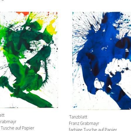
att
Tanzblatt
Grabmayr
Franz Grabmayr
 Tusche auf Papier
farbige Tusche auf Papier