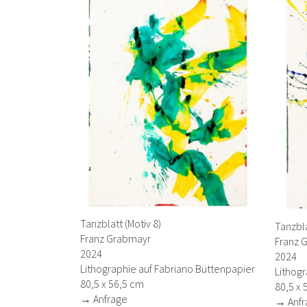
Tanzblatt (Motiv 8)
Tanzbla
Franz Grabmayr
Franz 
2024
2024
Lithographie auf Fabriano Büttenpapier
Lithogr
80,5 x 56,5 cm
80,5 x 
→ Anfrage
→ Anfr