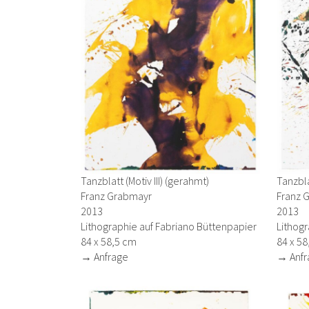
Tanzblatt (Motiv III) (gerahmt)
Tanzbla
Franz Grabmayr
Franz 
2013
2013
Lithographie auf Fabriano Büttenpapier
Lithogr
84 x 58,5 cm
84 x 58
→ Anfrage
→ Anfr