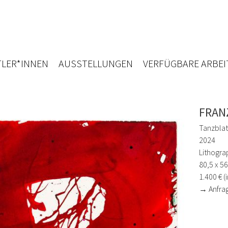
LER*INNEN
AUSSTELLUNGEN
VERFÜGBARE ARBEI
FRAN
Tanzblatt
2024
Lithogra
80,5 x 5
1.400 € (
→ Anfra