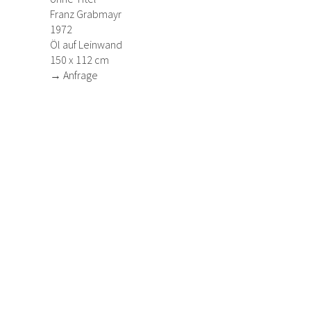
Franz Grabmayr
1972
Öl auf Leinwand
150 x 112 cm
→ Anfrage