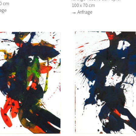
70 cm
100 x 70 cm
age
→ Anfrage