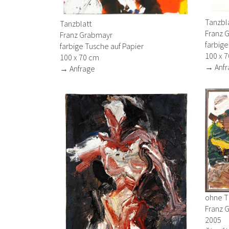
Tanzbl
Tanzblatt
Franz 
Franz Grabmayr
farbige
farbige Tusche auf Papier
100 x 
100 x 70 cm
→ Anfr
→ Anfrage
ohne Ti
Franz 
2005