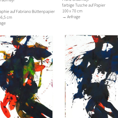
farbige Tusche auf Papier
100 x 70 cm
aphie auf Fabriano Büttenpapier
→ Anfrage
56,5 cm
age