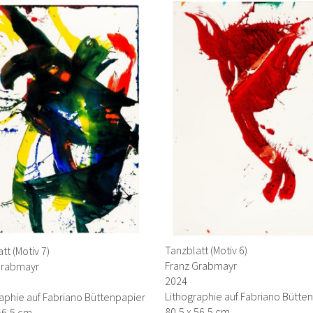
Tanzblatt (Motiv 6)
tt (Motiv 7)
Franz Grabmayr
Grabmayr
2024
Lithographie auf Fabriano Bütte
aphie auf Fabriano Büttenpapier
80,5 x 56,5 cm
56,5 cm