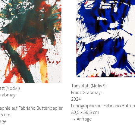
Tanzblatt (Motiv 9)
tt (Motiv I)
Franz Grabmayr
Grabmayr
2024
Lithographie auf Fabriano Bütte
aphie auf Fabriano Büttenpapier
80,5 x 56,5 cm
,5 cm
→ Anfrage
age