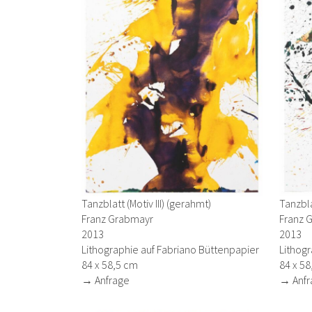
Tanzblatt (Motiv III) (gerahmt)
Tanzbla
Franz Grabmayr
Franz 
2013
2013
Lithographie auf Fabriano Büttenpapier
Lithogr
84 x 58,5 cm
84 x 58
→ Anfrage
→ Anfr