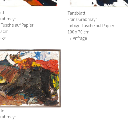
att
Tanzblatt
Grabmayr
Franz Grabmayr
 Tusche auf Papier
farbige Tusche auf Papier
70 cm
100 x 70 cm
age
→ Anfrage
tel
Grabmayr