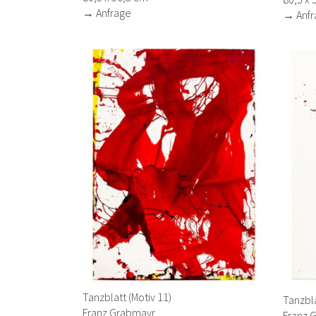
→ Anfrage
→ Anfr
Tanzblatt (Motiv 11)
Tanzbla
Franz Grabmayr
Franz 