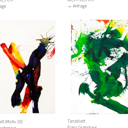
→ Anfrage
age
Tanzblatt
tt (Motiv 10)
Franz Grabmayr
Grabmayr