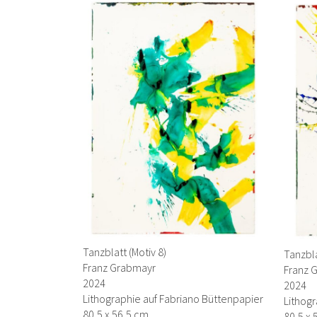
Tanzblatt (Motiv 8)
Tanzbla
Franz Grabmayr
Franz 
2024
2024
Lithographie auf Fabriano Büttenpapier
Lithogr
80,5 x 56,5 cm
80,5 x 