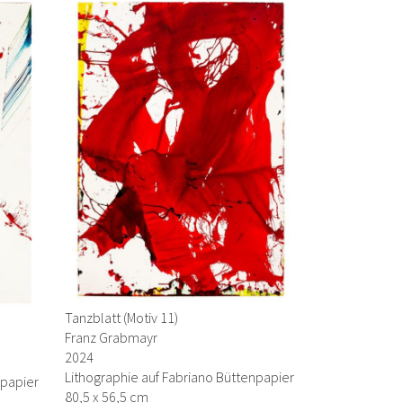
Tanzblatt (Motiv 11)
Franz Grabmayr
2024
Lithographie auf Fabriano Büttenpapier
npapier
80,5 x 56,5 cm