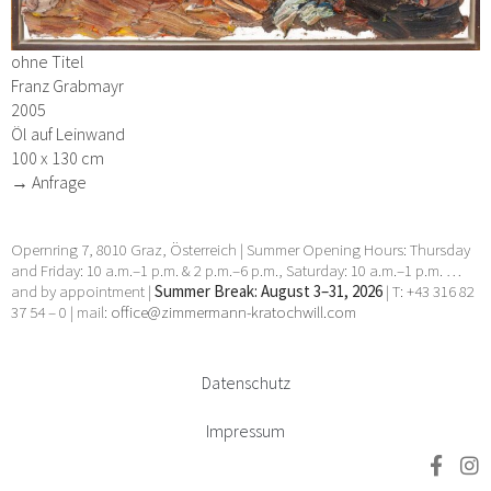
ohne Titel
Franz Grabmayr
2005
Öl auf Leinwand
100 x 130 cm
→ Anfrage
Opernring 7, 8010 Graz, Österreich | Summer Opening Hours: Thursday
and Friday: 10 a.m.–1 p.m. & 2 p.m.–6 p.m., Saturday: 10 a.m.–1 p.m. …
and by appointment |
Summer Break: August 3–31, 2026
| T: +43 316 82
37 54 – 0 | mail:
office@zimmermann-kratochwill.com
Datenschutz
Impressum