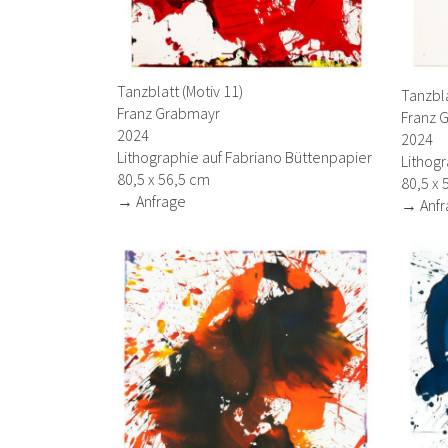
Tanzblatt (Motiv 11)
Tanzbla
Franz Grabmayr
Franz 
2024
2024
Lithographie auf Fabriano Büttenpapier
Lithogr
80,5 x 56,5 cm
80,5 x 
→ Anfrage
→ Anfr