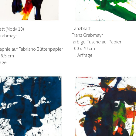
Tanzblatt
tt (Motiv 10)
Franz Grabmayr
Grabmayr
farbige Tusche auf Papier
100 x 70 cm
aphie auf Fabriano Büttenpapier
→ Anfrage
56,5 cm
age