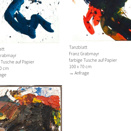
Tanzblatt
att
Franz Grabmayr
Grabmayr
farbige Tusche auf Papier
 Tusche auf Papier
100 x 70 cm
70 cm
→ Anfrage
age