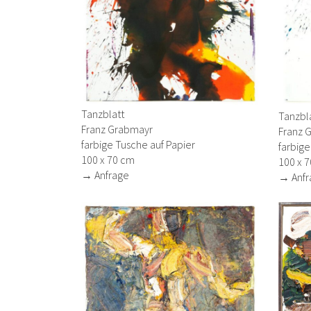
Tanzblatt
Tanzbl
Franz Grabmayr
Franz 
farbige Tusche auf Papier
farbige
100 x 70 cm
100 x 
→ Anfrage
→ Anfr