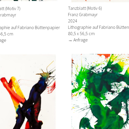
Tanzblatt (Motiv 6)
tt (Motiv 7)
Franz Grabmayr
Grabmayr
2024
Lithographie auf Fabriano Bütte
aphie auf Fabriano Büttenpapier
80,5 x 56,5 cm
56,5 cm
→ Anfrage
age