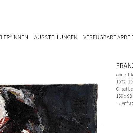
LER*INNEN
AUSSTELLUNGEN
VERFÜGBARE ARBEI
FRAN
ohne Tit
1972–19
Öl auf L
159 x 98
→ Anfra