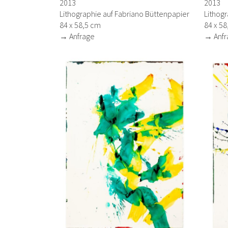
2013
2013
Lithographie auf Fabriano Büttenpapier
Lithogr
84 x 58,5 cm
84 x 58
→ Anfrage
→ Anfr