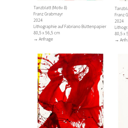
Tanzblatt (Motiv 8)
Tanzbla
Franz Grabmayr
Franz 
2024
2024
Lithographie auf Fabriano Büttenpapier
Lithogr
80,5 x 56,5 cm
80,5 x 
→ Anfrage
→ Anfr