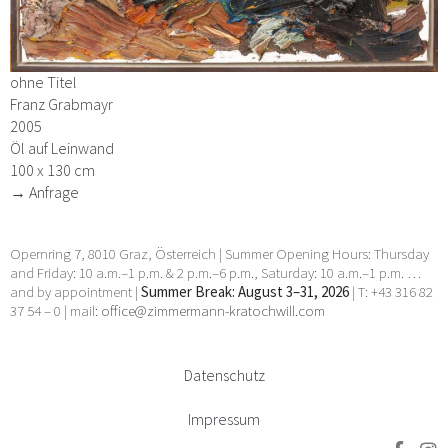
ohne Titel
Franz Grabmayr
2005
Öl auf Leinwand
100 x 130 cm
→ Anfrage
Opernring 7, 8010 Graz, Österreich | Summer Opening Hours: Thursday
and Friday: 10 a.m.–1 p.m. & 2 p.m.–6 p.m., Saturday: 10 a.m.–1 p.m. …
and by appointment |
Summer Break: August 3–31, 2026
| T: +43 316 82
37 54 – 0 | mail:
office@zimmermann-kratochwill.com
Datenschutz
Impressum