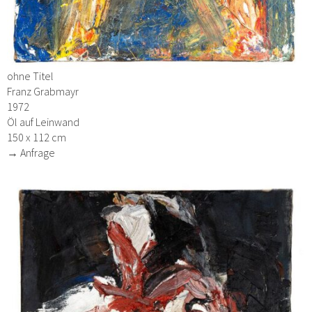
ohne Titel
Franz Grabmayr
1972
Öl auf Leinwand
150 x 112 cm
→ Anfrage