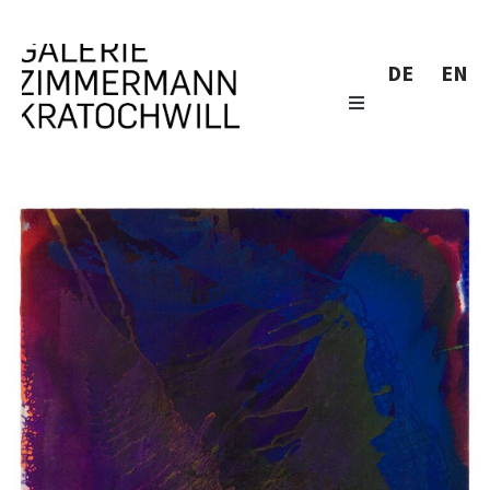
DE
EN