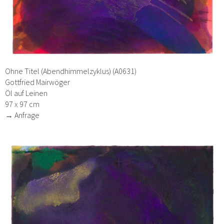
Ohne Titel (Abendhimmelzyklus) (A0631)
Gottfried Mairwöger
Öl auf Leinen
97 x 97 cm
→ Anfrage