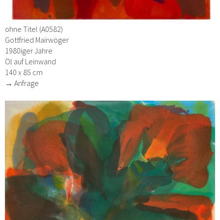
ohne Titel (A0582)
Gottfried Mairwöger
1980iger Jahre
Öl auf Leinwand
140 x 85 cm
→ Anfrage