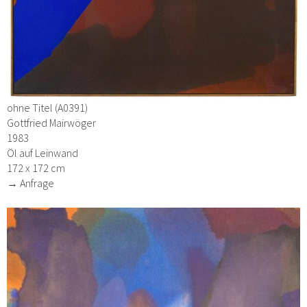
ohne Titel (A0391)
Gottfried Mairwöger
1983
Öl auf Leinwand
172 x 172 cm
→ Anfrage