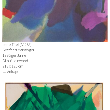
ohne Titel (A0285)
Gottfried Mairwöger
1980iger Jahre
Öl auf Leinwand
213 x 120 cm
→ Anfrage