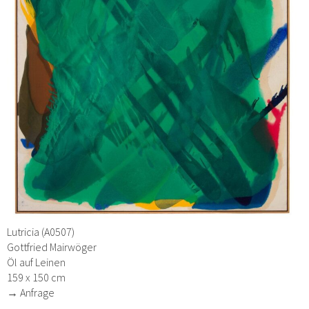
Lutricia (A0507)
Gottfried Mairwöger
Öl auf Leinen
159 x 150 cm
→ Anfrage