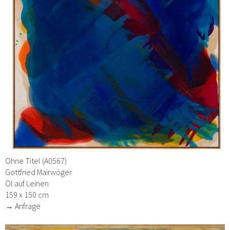
Ohne Titel (A0567)
Gottfried Mairwöger
Öl auf Leinen
159 x 150 cm
→ Anfrage