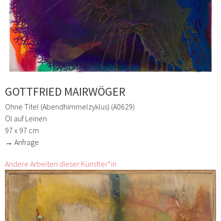
GOTTFRIED MAIRWÖGER
Ohne Titel (Abendhimmelzyklus) (A0629)
Öl auf Leinen
97 x 97 cm
→ Anfrage
Andere Arbeiten dieser Künstler*in