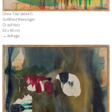
Ohne Titel (A0447)
Gottfried Mairwöger
Öl auf Holz
50 x 40 cm
→ Anfrage