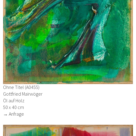
Ohne Titel (A0455)
Gottfried Mairwöger
Öl auf Holz
50 x 40 cm
→ Anfrage