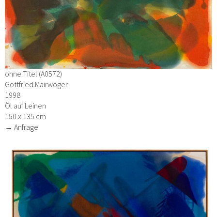
ohne Titel (A0572)
Gottfried Mairwöger
1998
Öl auf Leinen
150 x 135 cm
→ Anfrage