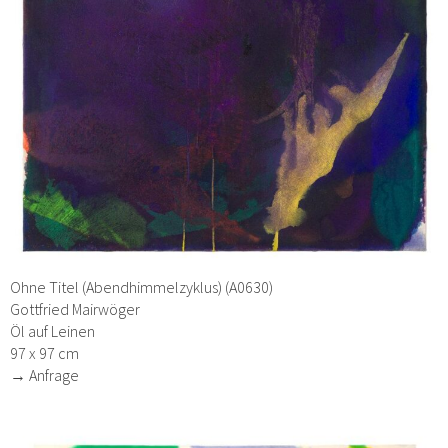
Ohne Titel (Abendhimmelzyklus) (A0630)
Gottfried Mairwöger
Öl auf Leinen
97 x 97 cm
→ Anfrage