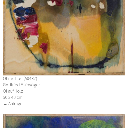
Ohne Titel (A0437)
Gottfried Mairwöger
Öl auf Holz
50 x 40 cm
→ Anfrage