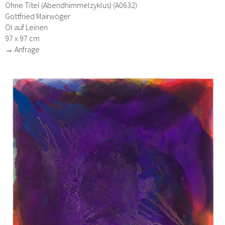
Ohne Titel (Abendhimmelzyklus) (A0632)
Gottfried Mairwöger
Öl auf Leinen
97 x 97 cm
→ Anfrage