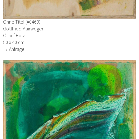
Ohne Titel (A0469)
Gottfried Mairwöger
Öl auf Holz
50 x 40 cm
→ Anfrage