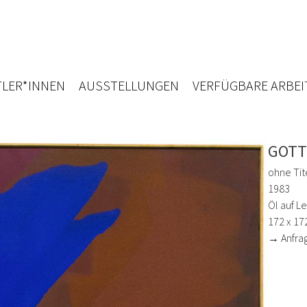
LER*INNEN
AUSSTELLUNGEN
VERFÜGBARE ARBEI
GOTT
ohne Tit
1983
Öl auf L
172 x 17
→ Anfra