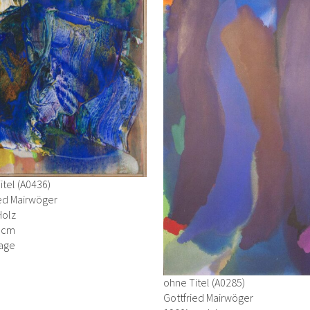
tel (A0436)
ied Mairwöger
Holz
0 cm
age
ohne Titel (A0285)
Gottfried Mairwöger