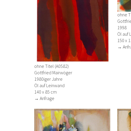
ohne Ti
Gottfr
1998
Öl auf 
150 x 
→ Anfr
ohne Titel (A0582)
Gottfried Mairwöger
1980iger Jahre
Öl auf Leinwand
140 x 85 cm
→ Anfrage