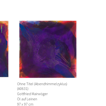
Ohne Titel (Abendhimmelzyklus)
(A0631)
Gottfried Mairwöger
Öl auf Leinen
97 x 97 cm