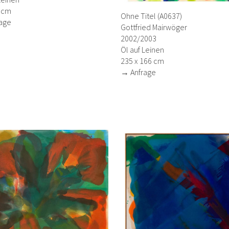
7 cm
Ohne Titel (A0637)
age
Gottfried Mairwöger
2002/2003
Öl auf Leinen
235 x 166 cm
→ Anfrage