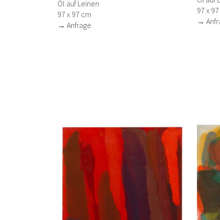
Öl auf Leinen
97 x 9
97 x 97 cm
→ Anfr
→ Anfrage