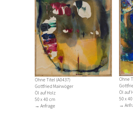
Ohne Ti
Ohne Titel (A0437)
Gottfr
Gottfried Mairwöger
Öl auf 
Öl auf Holz
50 x 4
50 x 40 cm
→ Anfr
→ Anfrage