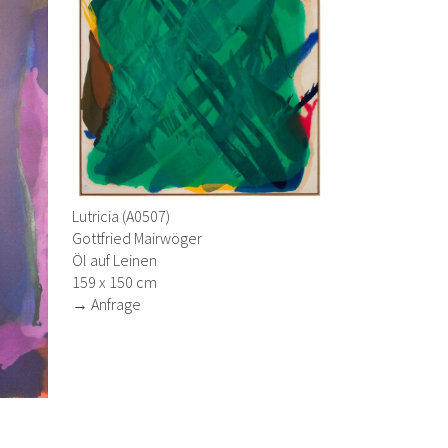
Lutricia (A0507)
Gottfried Mairwöger
Öl auf Leinen
159 x 150 cm
→ Anfrage