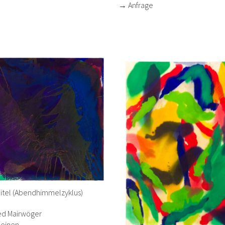
→ Anfrage
itel (Abendhimmelzyklus)
)
ied Mairwöger
Leinen