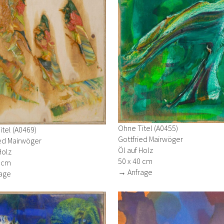
Ohne Titel (A0455)
tel (A0469)
Gottfried Mairwöger
ied Mairwöger
Öl auf Holz
Holz
50 x 40 cm
0 cm
→ Anfrage
age