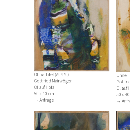
Ohne Titel (A0470)
Ohne Ti
Gottfried Mairwöger
Gottfr
Öl auf Holz
Öl auf 
50 x 40 cm
50 x 4
→ Anfrage
→ Anfr