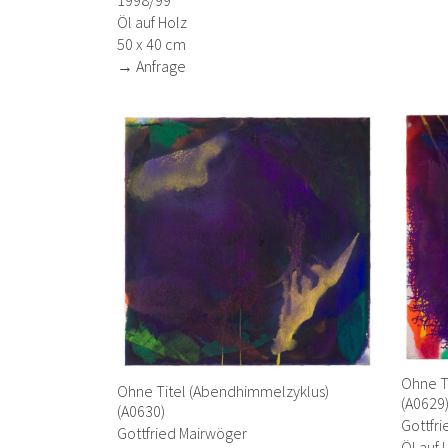
1998/99
Öl auf Holz
50 x 40 cm
→ Anfrage
Ohne T
Ohne Titel (Abendhimmelzyklus)
(A0629
(A0630)
Gottfr
Gottfried Mairwöger
Öl auf 