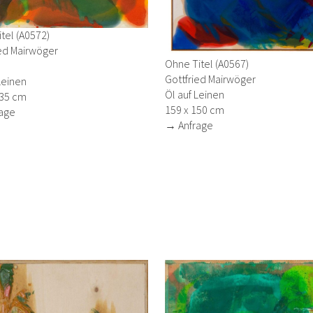
tel (A0572)
ied Mairwöger
Ohne Titel (A0567)
Gottfried Mairwöger
Leinen
Öl auf Leinen
135 cm
159 x 150 cm
age
→ Anfrage