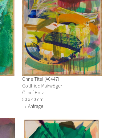
Ohne Titel (A0447)
Gottfried Mairwöger
Öl auf Holz
50 x 40 cm
→ Anfrage