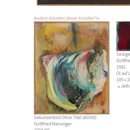
Andere Arbeiten dieser Künstler*in
Seargen
Gottfr
1981
Öl auf 
105 x 
→ Anfr
Sekundenbild Ohne Titel (A0540)
Gottfried Mairwöger