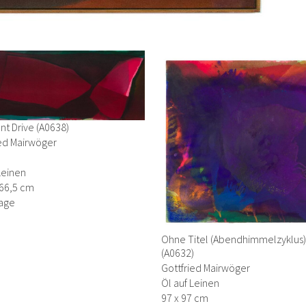
t Drive (A0638)
ied Mairwöger
Leinen
266,5 cm
age
Ohne Titel (Abendhimmelzyklus)
(A0632)
Gottfried Mairwöger
Öl auf Leinen
97 x 97 cm