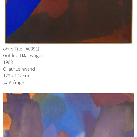
ohne Titel (A0391)
Gottfried Mairwöger
1983
Öl auf Leinwand
172 x 172 cm
→ Anfrage