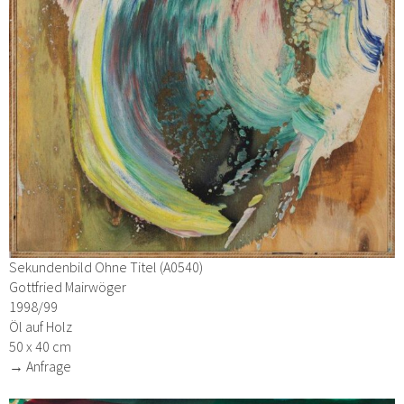
Sekundenbild Ohne Titel (A0540)
Gottfried Mairwöger
1998/99
Öl auf Holz
50 x 40 cm
→ Anfrage