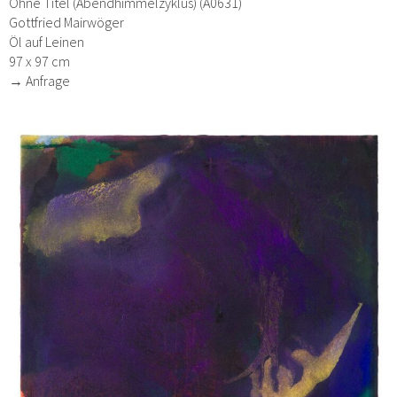
Ohne Titel (Abendhimmelzyklus) (A0631)
Gottfried Mairwöger
Öl auf Leinen
97 x 97 cm
→ Anfrage