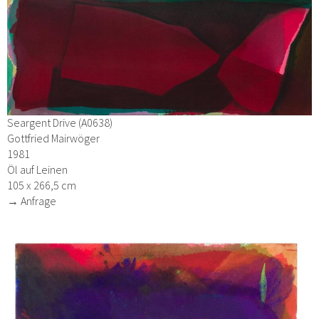
Seargent Drive (A0638)
Gottfried Mairwöger
1981
Öl auf Leinen
105 x 266,5 cm
→ Anfrage