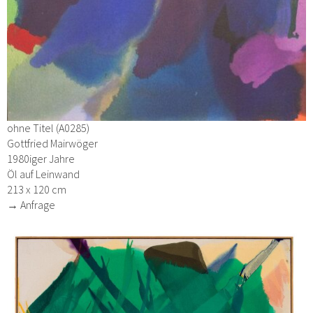
ohne Titel (A0285)
Gottfried Mairwöger
1980iger Jahre
Öl auf Leinwand
213 x 120 cm
→ Anfrage