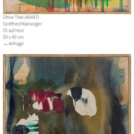
Ohne Titel (A0447)
Gottfried Mairwöger
Öl auf Holz
50 x 40 cm
→ Anfrage