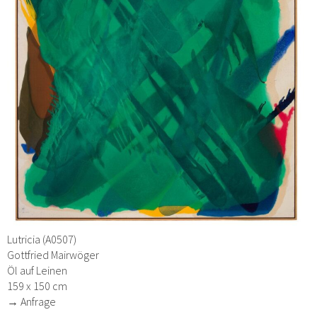
Lutricia (A0507)
Gottfried Mairwöger
Öl auf Leinen
159 x 150 cm
→ Anfrage