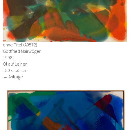
ohne Titel (A0572)
Gottfried Mairwöger
1998
Öl auf Leinen
150 x 135 cm
→ Anfrage