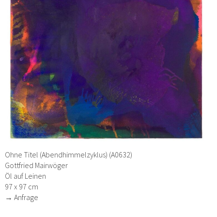
Ohne Titel (Abendhimmelzyklus) (A0632)
Gottfried Mairwöger
Öl auf Leinen
97 x 97 cm
→ Anfrage