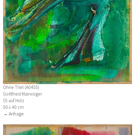
Ohne Titel (A0455)
Gottfried Mairwöger
Öl auf Holz
50 x 40 cm
→ Anfrage