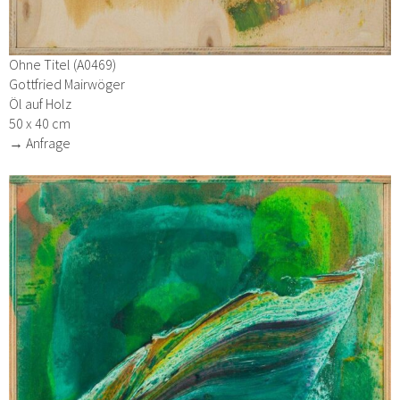
Ohne Titel (A0469)
Gottfried Mairwöger
Öl auf Holz
50 x 40 cm
→ Anfrage