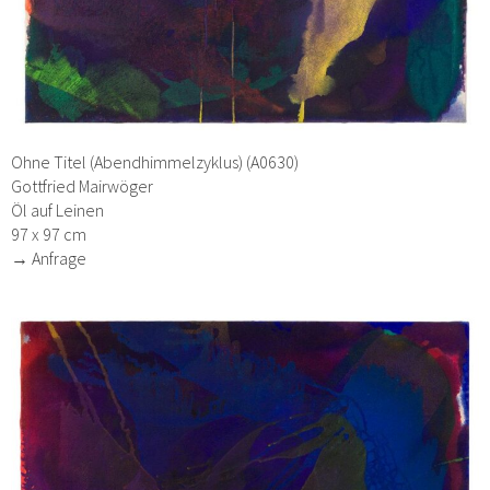
Ohne Titel (Abendhimmelzyklus) (A0630)
Gottfried Mairwöger
Öl auf Leinen
97 x 97 cm
→ Anfrage