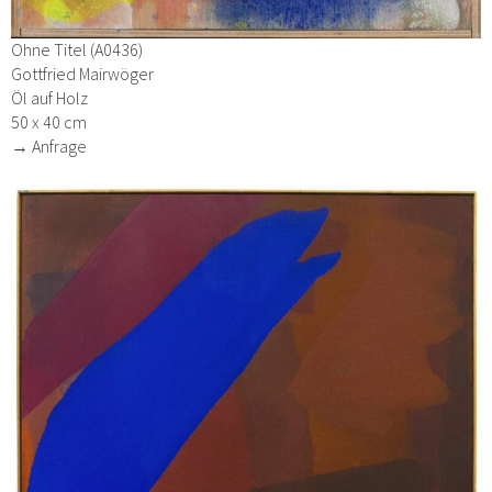
Ohne Titel (A0436)
Gottfried Mairwöger
Öl auf Holz
50 x 40 cm
→ Anfrage