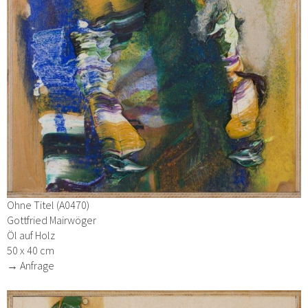
Ohne Titel (A0470)
Gottfried Mairwöger
Öl auf Holz
50 x 40 cm
→ Anfrage