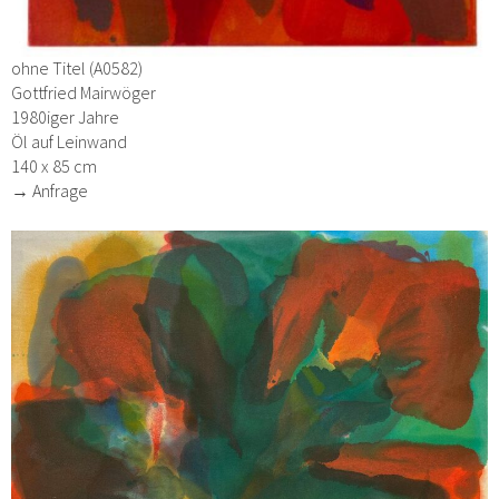
ohne Titel (A0582)
Gottfried Mairwöger
1980iger Jahre
Öl auf Leinwand
140 x 85 cm
→ Anfrage