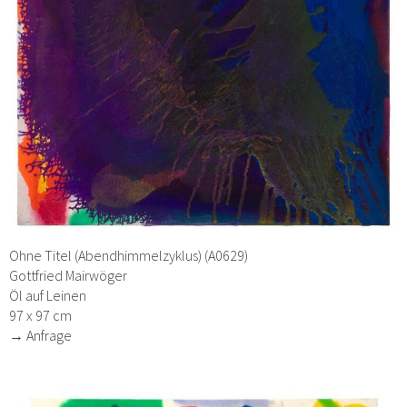
Ohne Titel (Abendhimmelzyklus) (A0629)
Gottfried Mairwöger
Öl auf Leinen
97 x 97 cm
→ Anfrage