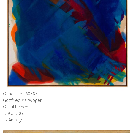
Ohne Titel (A0567)
Gottfried Mairwöger
Öl auf Leinen
159 x 150 cm
→ Anfrage