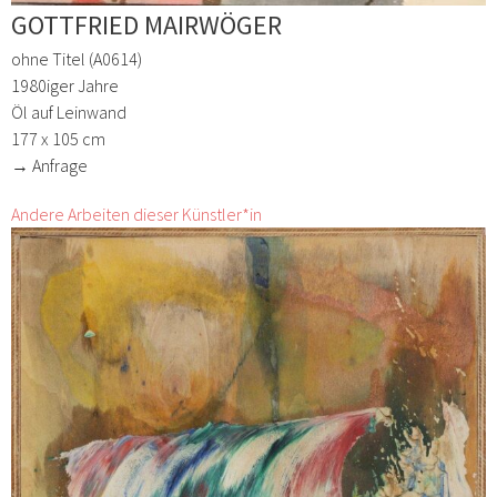
GOTTFRIED MAIRWÖGER
ohne Titel (A0614)
1980iger Jahre
Öl auf Leinwand
177 x 105 cm
→ Anfrage
Andere Arbeiten dieser Künstler*in