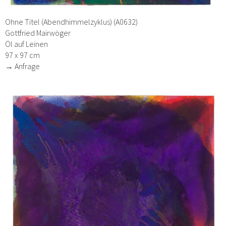
Ohne Titel (Abendhimmelzyklus) (A0632)
Gottfried Mairwöger
Öl auf Leinen
97 x 97 cm
→ Anfrage