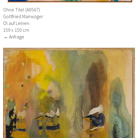
Ohne Titel (A0567)
Gottfried Mairwöger
Öl auf Leinen
159 x 150 cm
→ Anfrage