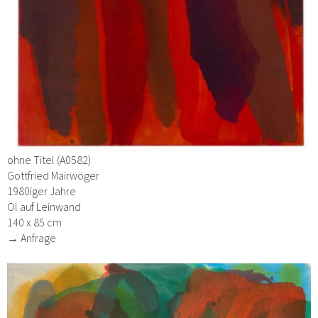
ohne Titel (A0582)
Gottfried Mairwöger
1980iger Jahre
Öl auf Leinwand
140 x 85 cm
→ Anfrage