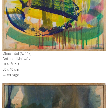
Ohne Titel (A0447)
Gottfried Mairwöger
Öl auf Holz
50 x 40 cm
→ Anfrage