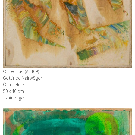
Ohne Titel (A0469)
Gottfried Mairwöger
Öl auf Holz
50 x 40 cm
→ Anfrage