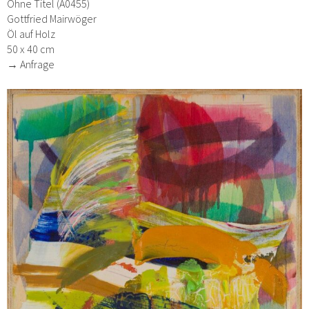
Ohne Titel (A0455)
Gottfried Mairwöger
Öl auf Holz
50 x 40 cm
→ Anfrage