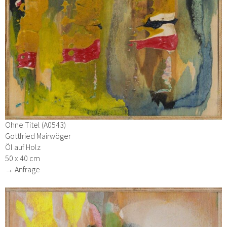
Ohne Titel (A0543)
Gottfried Mairwöger
Öl auf Holz
50 x 40 cm
→ Anfrage