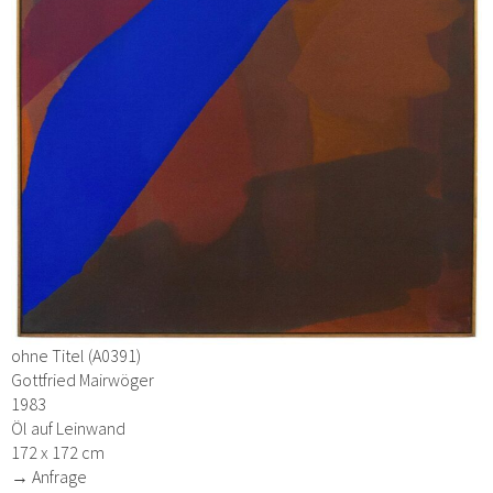
ohne Titel (A0391)
Gottfried Mairwöger
1983
Öl auf Leinwand
172 x 172 cm
→ Anfrage