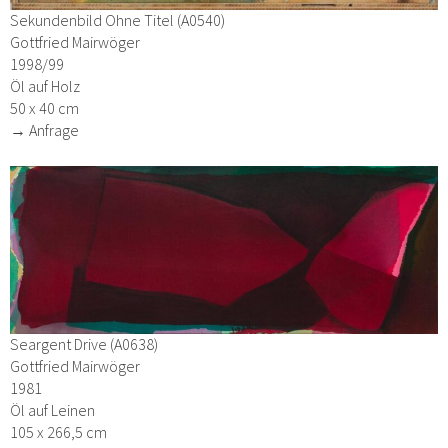
Sekundenbild Ohne Titel (A0540)
Gottfried Mairwöger
1998/99
Öl auf Holz
50 x 40 cm
→ Anfrage
Seargent Drive (A0638)
Gottfried Mairwöger
1981
Öl auf Leinen
105 x 266,5 cm