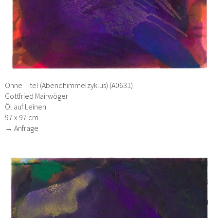
Ohne Titel (Abendhimmelzyklus) (A0631)
Gottfried Mairwöger
Öl auf Leinen
97 x 97 cm
→ Anfrage