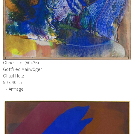
Ohne Titel (A0436)
Gottfried Mairwöger
Öl auf Holz
50 x 40 cm
→ Anfrage