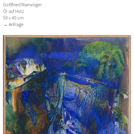
Gottfried Mairwöger
Öl auf Holz
50 x 40 cm
→ Anfrage