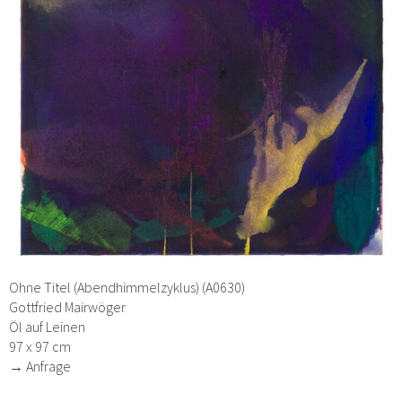
Ohne Titel (Abendhimmelzyklus) (A0630)
Gottfried Mairwöger
Öl auf Leinen
97 x 97 cm
→ Anfrage