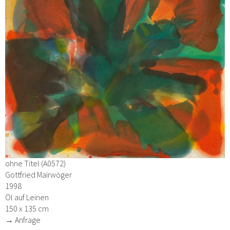
ohne Titel (A0572)
Gottfried Mairwöger
1998
Öl auf Leinen
150 x 135 cm
→ Anfrage