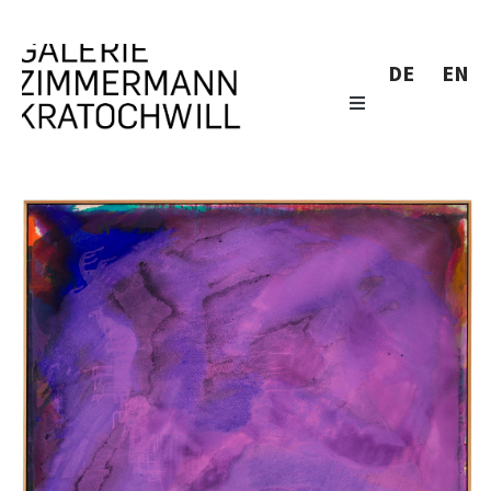
DE
EN