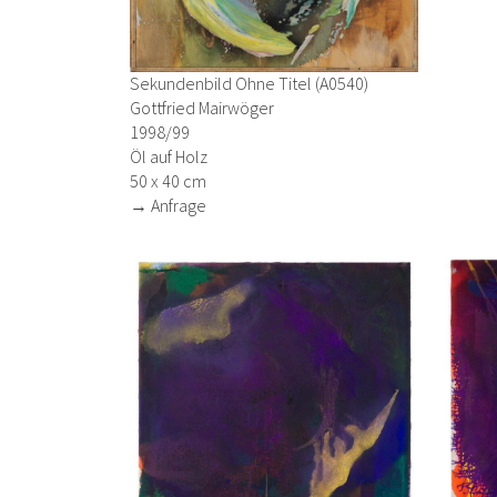
Sekundenbild Ohne Titel (A0540)
Gottfried Mairwöger
1998/99
Öl auf Holz
50 x 40 cm
→ Anfrage