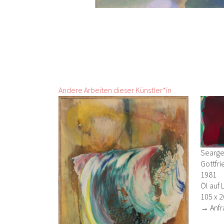
Andere Arbeiten dieser Künstler*in
Seargen
Gottfr
1981
Öl auf 
105 x 
→ Anfr