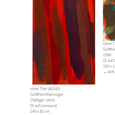
ohne Ti
Gottfr
1998
Öl auf 
150 x 
→ Anfr
ohne Titel (A0582)
Gottfried Mairwöger
1980iger Jahre
Öl auf Leinwand
140 x 85 cm