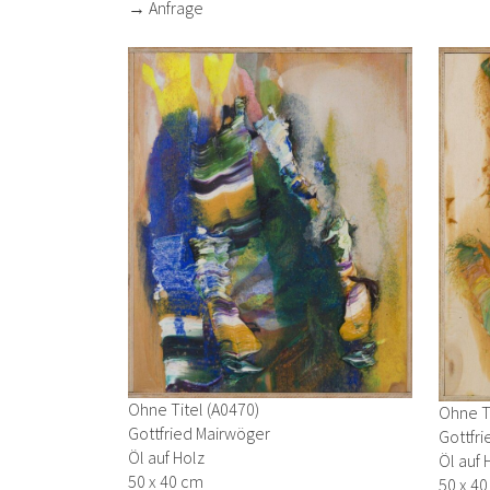
→ Anfrage
Ohne Titel (A0470)
Ohne Ti
Gottfried Mairwöger
Gottfr
Öl auf Holz
Öl auf 
50 x 40 cm
50 x 4