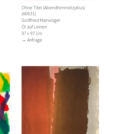
Ohne Titel (Abendhimmelzyklus)
(A0631)
Gottfried Mairwöger
Öl auf Leinen
97 x 97 cm
→ Anfrage