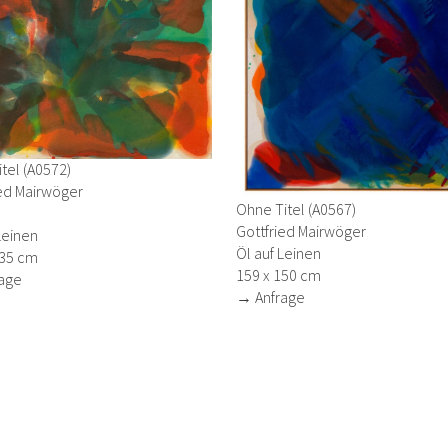
tel (A0572)
ied Mairwöger
Ohne Titel (A0567)
Gottfried Mairwöger
Leinen
Öl auf Leinen
135 cm
159 x 150 cm
age
→ Anfrage