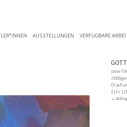
LER*INNEN
AUSSTELLUNGEN
VERFÜGBARE ARBEI
GOTT
ohne Tit
1980iger
Öl auf L
213 x 12
→ Anfra