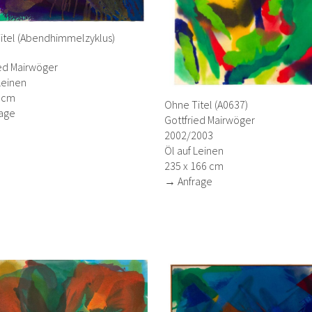
itel (Abendhimmelzyklus)
)
ied Mairwöger
Leinen
7 cm
Ohne Titel (A0637)
age
Gottfried Mairwöger
2002/2003
Öl auf Leinen
235 x 166 cm
→ Anfrage