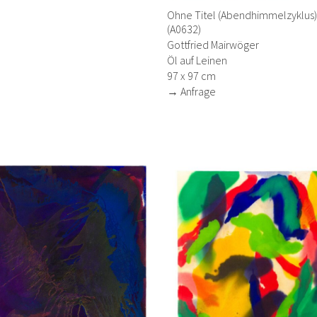
Ohne Titel (Abendhimmelzyklus)
(A0632)
Gottfried Mairwöger
Öl auf Leinen
97 x 97 cm
→ Anfrage