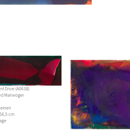
t Drive (A0638)
ied Mairwöger
Leinen
266,5 cm
age