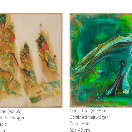
Ohne Titel (A0455)
tel (A0469)
Gottfried Mairwöger
ied Mairwöger
Öl auf Holz
Holz
50 x 40 cm
0 cm