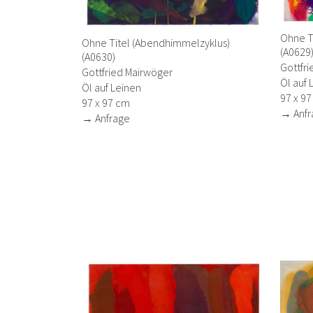
Ohne T
Ohne Titel (Abendhimmelzyklus)
(A0629
(A0630)
Gottfr
Gottfried Mairwöger
Öl auf 
Öl auf Leinen
97 x 9
97 x 97 cm
→ Anfr
→ Anfrage