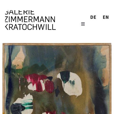
DE
EN