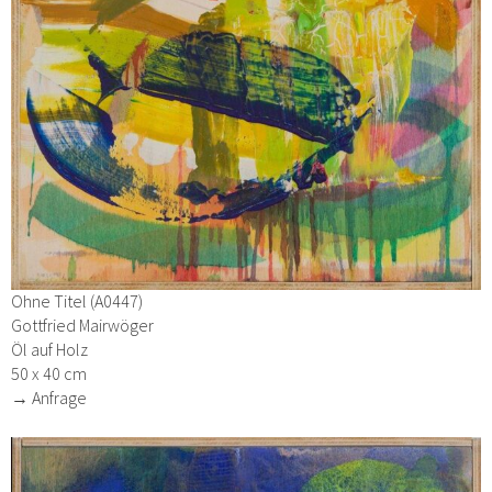
Ohne Titel (A0447)
Gottfried Mairwöger
Öl auf Holz
50 x 40 cm
→ Anfrage