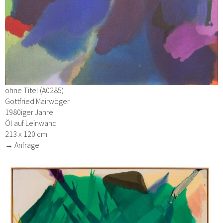
ohne Titel (A0285)
Gottfried Mairwöger
1980iger Jahre
Öl auf Leinwand
213 x 120 cm
→ Anfrage