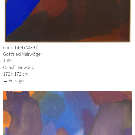
ohne Titel (A0391)
Gottfried Mairwöger
1983
Öl auf Leinwand
172 x 172 cm
→ Anfrage