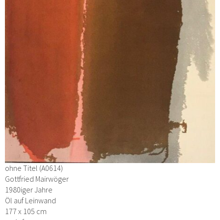
ohne Titel (A0614)
Gottfried Mairwöger
1980iger Jahre
Öl auf Leinwand
177 x 105 cm