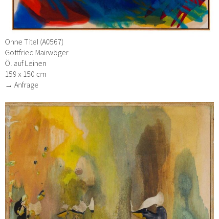
Ohne Titel (A0567)
Gottfried Mairwöger
Öl auf Leinen
159 x 150 cm
→ Anfrage