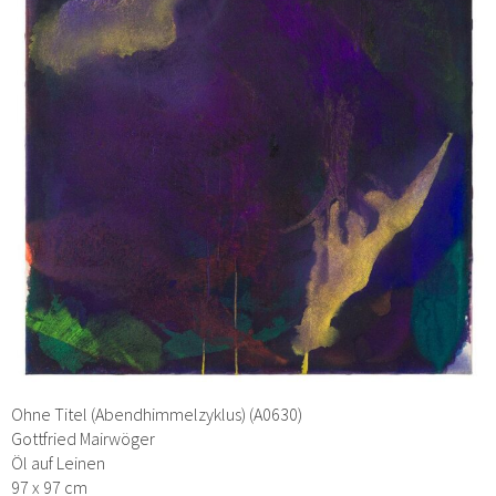
Ohne Titel (Abendhimmelzyklus) (A0630)
Gottfried Mairwöger
Öl auf Leinen
97 x 97 cm