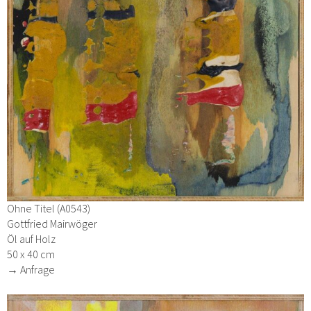
Ohne Titel (A0543)
Gottfried Mairwöger
Öl auf Holz
50 x 40 cm
→ Anfrage