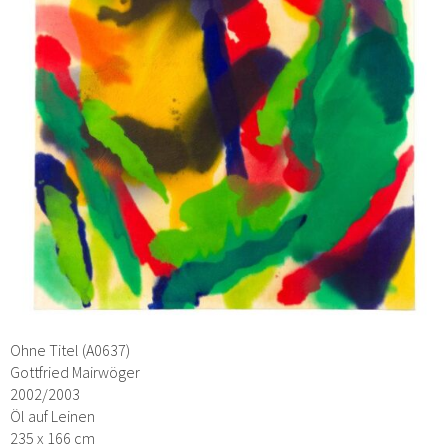
Ohne Titel (A0637)
Gottfried Mairwöger
2002/2003
Öl auf Leinen
235 x 166 cm