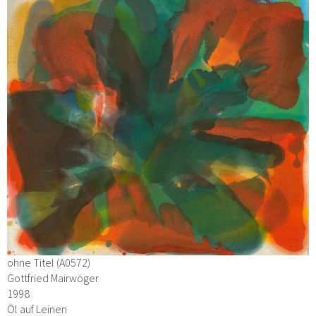
ohne Titel (A0572)
Gottfried Mairwöger
1998
Öl auf Leinen