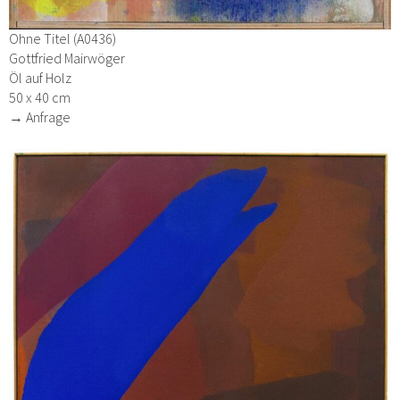
Ohne Titel (A0436)
Gottfried Mairwöger
Öl auf Holz
50 x 40 cm
→ Anfrage