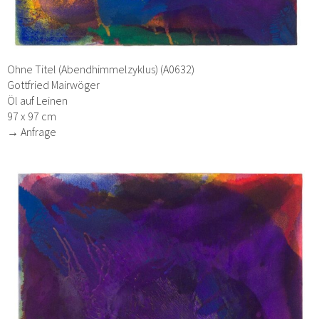
Ohne Titel (Abendhimmelzyklus) (A0632)
Gottfried Mairwöger
Öl auf Leinen
97 x 97 cm
→ Anfrage