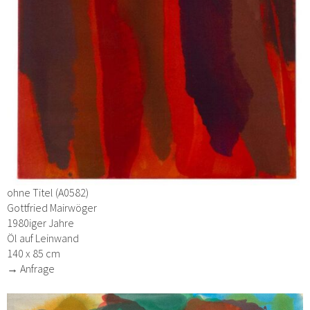
ohne Titel (A0582)
Gottfried Mairwöger
1980iger Jahre
Öl auf Leinwand
140 x 85 cm
→ Anfrage