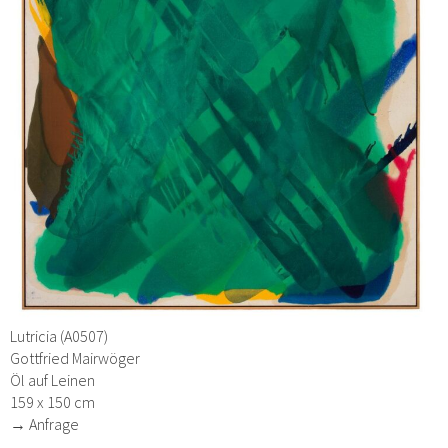
Lutricia (A0507)
Gottfried Mairwöger
Öl auf Leinen
159 x 150 cm
→ Anfrage