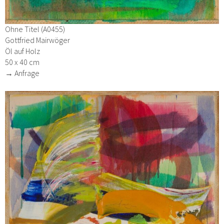
Ohne Titel (A0455)
Gottfried Mairwöger
Öl auf Holz
50 x 40 cm
→ Anfrage