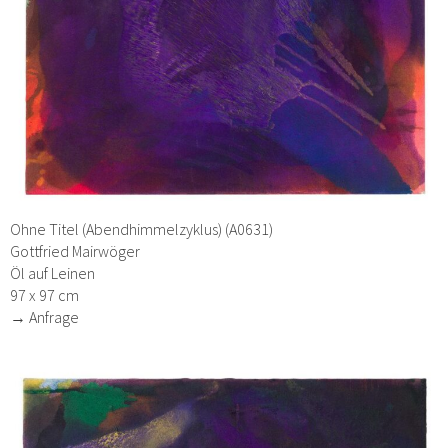
Ohne Titel (Abendhimmelzyklus) (A0631)
Gottfried Mairwöger
Öl auf Leinen
97 x 97 cm
→ Anfrage