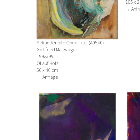
105 x 
→ Anfr
Sekundenbild Ohne Titel (A0540)
Gottfried Mairwöger
1998/99
Öl auf Holz
50 x 40 cm
→ Anfrage