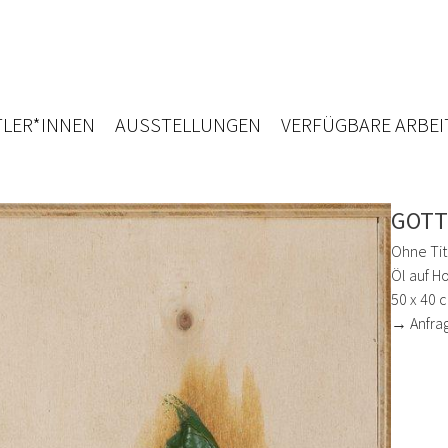
LER*INNEN
AUSSTELLUNGEN
VERFÜGBARE ARBEI
GOTT
Ohne Tit
Öl auf Ho
50 x 40 
→ Anfra