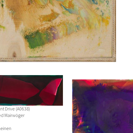
t Drive (A0638)
ied Mairwöger
Leinen