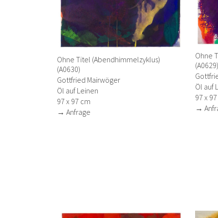
Ohne T
Ohne Titel (Abendhimmelzyklus)
(A0629
(A0630)
Gottfr
Gottfried Mairwöger
Öl auf 
Öl auf Leinen
97 x 9
97 x 97 cm
→ Anfr
→ Anfrage