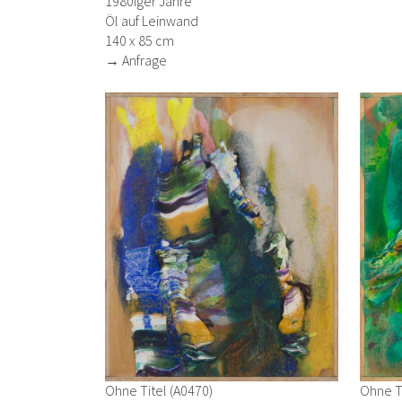
1980iger Jahre
Öl auf Leinwand
140 x 85 cm
→ Anfrage
Ohne Titel (A0470)
Ohne Ti