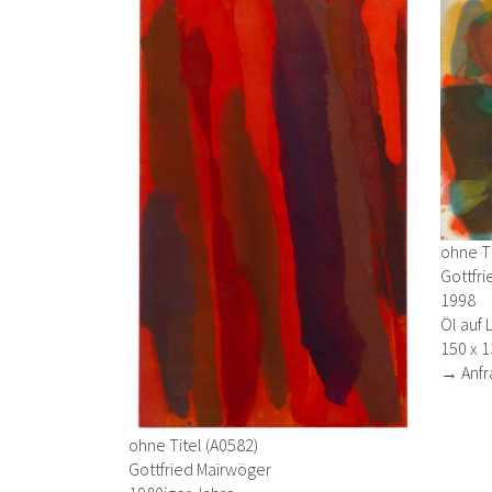
ohne Ti
Gottfr
1998
Öl auf 
150 x 
→ Anfr
ohne Titel (A0582)
Gottfried Mairwöger