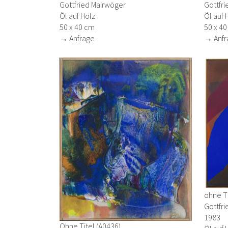
Gottfried Mairwöger
Gottfr
Öl auf Holz
Öl auf 
50 x 40 cm
50 x 4
→ Anfrage
→ Anfr
ohne Ti
Gottfr
1983
Ohne Titel (A0436)