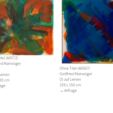
tel (A0572)
ied Mairwöger
Ohne Titel (A0567)
Gottfried Mairwöger
Leinen
Öl auf Leinen
135 cm
159 x 150 cm
age
→ Anfrage