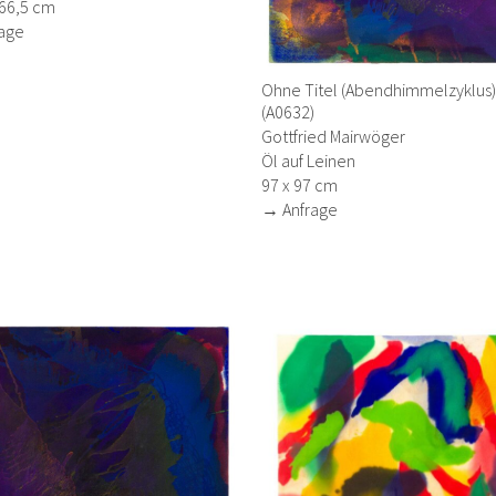
266,5 cm
age
Ohne Titel (Abendhimmelzyklus)
(A0632)
Gottfried Mairwöger
Öl auf Leinen
97 x 97 cm
→ Anfrage