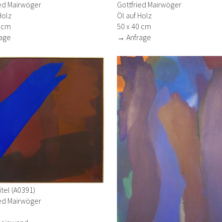
Gottfried Mairwöger
ied Mairwöger
Öl auf Holz
Holz
50 x 40 cm
0 cm
→ Anfrage
age
tel (A0391)
ied Mairwöger