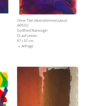
Ohne Titel (Abendhimmelzyklus)
(A0631)
Gottfried Mairwöger
Öl auf Leinen
97 x 97 cm
→ Anfrage