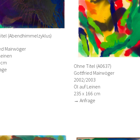
itel (Abendhimmelzyklus)
)
ied Mairwöger
Leinen
7 cm
Ohne Titel (A0637)
age
Gottfried Mairwöger
2002/2003
Öl auf Leinen
235 x 166 cm
→ Anfrage