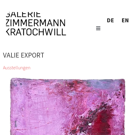
DE
EN
VALIE EXPORT
Ausstellungen
Katalog Sommer Herbst 2024
Siegfried Anzinger, Alfredo Barsuglia, Wolfgang
Becksteiner, Herbert Brandl, Günter Brus, André Butzer, Miriam
Cahn, Gunter Damisch, Jiří Georg Dokoupil, Valie
Export, Gottfried Fabian, Günther Förg, Bruno Gironcoli, Stefan
Glettler, Katharina Grosse, Xenia Hausner, Wolfgang
Hollegha, Clemens Hollerer, Martha Jungwirth, Tillman
Kaiser, Johanna Kandl, Kiki Kogelnik, Zenita Komad, Elke
Krystufek, Sol LeWitt, Gottfried Mairwöger, Jürgen
Messensee, Josef Mikl, Hermann Nitsch, Manuel