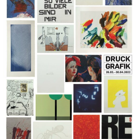
Krystufek, Muntean & Rosenblum, Flora Neuwirth, Hermann
Nitsch, Walter Pichler, Mel Ramos, Franz Ringel, Gerwald
Rockenschaub, Hubert Scheibl, Eva Schlegel, Hubert
Schmalix, Hans Staudacher
26 März 2022 - 30 Apr. 2022