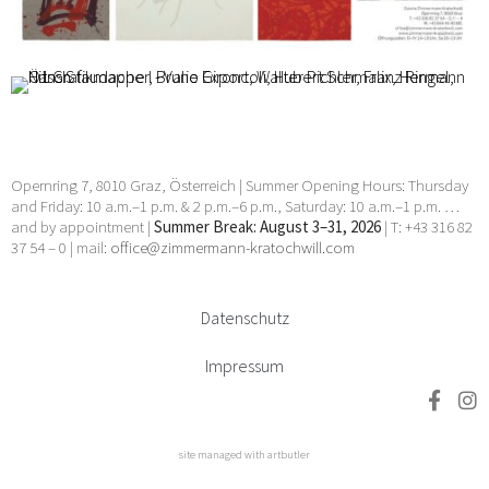
Ö1 Grafikmappe I
Valie Export, Bruno Gironcoli, Hermann Nitsch, Walter
Pichler, Franz Ringel, Hubert Schmalix, Hans Staudacher
15 März 2022 - 15 März 2022
Opernring 7, 8010 Graz, Österreich | Summer Opening Hours: Thursday
and Friday: 10 a.m.–1 p.m. & 2 p.m.–6 p.m., Saturday: 10 a.m.–1 p.m. …
and by appointment |
Summer Break: August 3–31, 2026
| T: +43 316 82
37 54 – 0 | mail:
office@zimmermann-kratochwill.com
Datenschutz
Impressum
site managed with artbutler