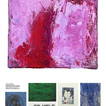
Ocampo, Valentin Oman, Markus Prachensky, Arnulf
Rainer, Hubert Schmalix, Hans Staudacher, Esther
Stocker, Tomak, Klaus Wanker, Max Weiler, Erwin Wurm, Heimo
Zobernig, zweintopf
30 Juli 2024 - 27 Aug. 2024
Druckgrafik
Herbert Brandl, Christian Eisenberger, Valie Export, Thomas
Feuerstein, Gelitin, Bruno Gironcoli, Franz Graf, Xenia
Hausner, Siggi Hofer, Irene, Christine Hohenbüchler, Kiki
Kogelnik, Peter Kogler, Brigitte Kowanz, Elke