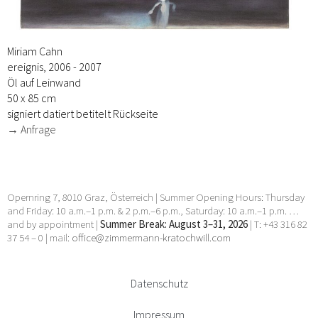
Miriam Cahn
ereignis, 2006 - 2007
Öl auf Leinwand
50 x 85 cm
signiert datiert betitelt Rückseite
→ Anfrage
Opernring 7, 8010 Graz, Österreich | Summer Opening Hours: Thursday
and Friday: 10 a.m.–1 p.m. & 2 p.m.–6 p.m., Saturday: 10 a.m.–1 p.m. …
and by appointment |
Summer Break: August 3–31, 2026
| T: +43 316 82
37 54 – 0 | mail:
office@zimmermann-kratochwill.com
Datenschutz
Impressum