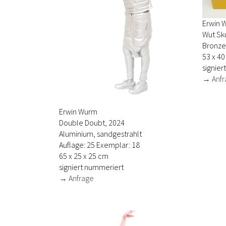
Erwin 
Wut Sk
Bronze
53 x 40
signiert
→ Anfr
Erwin Wurm
Double Doubt, 2024
Aluminium, sandgestrahlt
Auflage: 25 Exemplar: 18
65 x 25 x 25 cm
signiert nummeriert
→ Anfrage