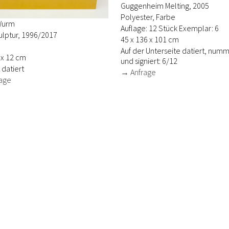
Guggenheim Melting, 2005
Polyester, Farbe
Wurm
Auflage: 12 Stück Exemplar: 6
ulptur, 1996/2017
45 x 136 x 101 cm
Auf der Unterseite datiert, numm
 x 12 cm
und signiert: 6/12
 datiert
→ Anfrage
age